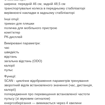
ширина: передній 46 см, задній 48,5 см
транспортувальні колеса в передньому стабілізаторі
вирівнюючі накладки в задньому стабілізаторі
Інші опції:
тримач для пляшки
поличка для мобільного пристрою
комп'ютер
РК-дисплей
Вимірювані параметри:
час
швидкість
відстань
загальна відстань (ODO)
калорії
пульс
Функції:
SCAN - циклічне відображення параметрів тренування
зворотний відлік встановленого значення (час, дистанція,
калорії)
попередження про перевищення встановленої частоти
пульсу (зі звуковим сигналом)
енергозберігання — вимикається через 4 хвилини