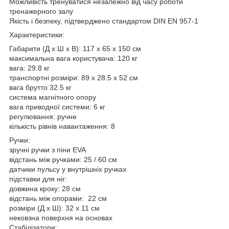
Можливість тренуватися незалежно від часу роботи
тренажерного залу
Якість і безпеку, підтверджено стандартом DIN EN 957-1
Характеристики:
Габарити (Д х Ш х В): 117 х 65 х 150 см
максимальна вага користувача: 120 кг
вага: 29.8 кг
транспортні розміри: 89 x 28.5 x 52 см
вага брутто 32.5 кг
система магнітного опору
вага приводної системи: 6 кг
регулювання: ручне
кількість рівнів навантаження: 8
Ручки:
зручні ручки з піни EVA
відстань між ручками: 25 / 60 см
датчики пульсу у внутрішніх ручках
підставки для ніг:
довжина кроку: 28 см
відстань між опорами: 22 см
розміри (Д х Ш): 32 х 11 см
нековзна поверхня на основах
Стабілізатори: