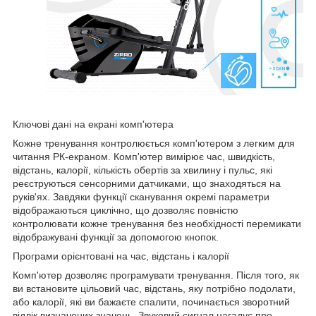
Ключові дані на екрані комп'ютера
Кожне тренування контролюється комп'ютером з легким для
читання РК-екраном. Комп'ютер вимірює час, швидкість,
відстань, калорії, кількість обертів за хвилину і пульс, які
реєструються сенсорними датчиками, що знаходяться на
руків'ях. Завдяки функції сканування окремі параметри
відображаються циклічно, що дозволяє повністю
контролювати кожне тренування без необхідності перемикати
відображувані функції за допомогою кнопок.
Програми орієнтовані на час, відстань і калорії
Комп'ютер дозволяє програмувати тренування. Після того, як
ви встановите цільовий час, відстань, яку потрібно подолати,
або калорії, які ви бажаєте спалити, починається зворотний
відлік визначених значень. Звуковий сигнал нагадує про