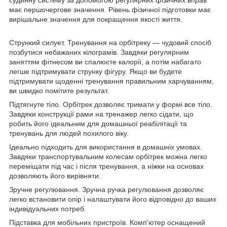
має першочергове значення. Рівень фізичної підготовки має
вирішальне значення для покращення якості життя.
Стрункий силует. Тренування на орбітреку — чудовий спосіб
позбутися небажаних кілограмів. Завдяки регулярним
заняттям фітнесом ви спалюєте калорії, а потім набагато
легше підтримувати струнку фігуру. Якщо ви будете
підтримувати щоденні тренування правильним харчуванням,
ви швидко помітите результат.
Підтягнуте тіло. Орбітрек дозволяє тримати у формі все тіло.
Завдяки конструкції рами на тренажер легко сідати, що
робить його ідеальним для домашньої реабілітації та
тренувань для людей похилого віку.
Ідеально підходить для використання в домашніх умовах.
Завдяки транспортувальним колесам орбітрек можна легко
переміщати під час і після тренування, а ніжки на основах
дозволяють його вирівняти.
Зручне регулювання. Зручна ручка регулювання дозволяє
легко встановити опір і налаштувати його відповідно до ваших
індивідуальних потреб.
Підставка для мобільних пристроїв. Комп'ютер оснащений