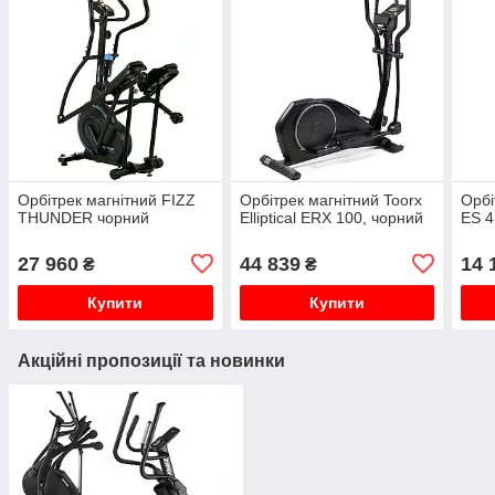
Орбітрек магнітний FIZZ
Орбітрек магнітний Toorx
Орбі
THUNDER чорний
Elliptical ERX 100, чорний
ES 4
27 960
44 839
14 
₴
₴
Купити
Купити
Акційні пропозиції та новинки