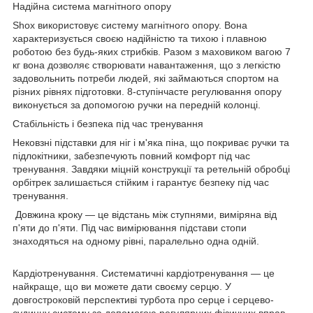
Надійна система магнітного опору
Shox використовує систему магнітного опору. Вона
характеризується своєю надійністю та тихою і плавною
роботою без будь-яких стрибків. Разом з маховиком вагою 7
кг вона дозволяє створювати навантаження, що з легкістю
задовольнить потреби людей, які займаються спортом на
різних рівнях підготовки. 8-ступінчасте регулювання опору
виконується за допомогою ручки на передній колонці.
Стабільність і безпека під час тренування
Нековзні підставки для ніг і м'яка піна, що покриває ручки та
підлокітники, забезпечують повний комфорт під час
тренування. Завдяки міцній конструкції та ретельній обробці
орбітрек залишається стійким і гарантує безпеку під час
тренування.
Довжина кроку — це відстань між ступнями, виміряна від
п'яти до п'яти. Під час вимірювання підстави стопи
знаходяться на одному рівні, паралельно одна одній.
Кардіотренування. Систематичні кардіотренування — це
найкраще, що ви можете дати своєму серцю. У
довгостроковій перспективі турбота про серце і серцево-
судинну систему за допомогою регулярних фізичних вправ