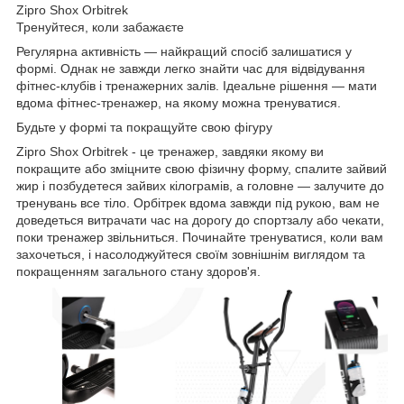
Zipro Shox Orbitrek
Тренуйтеся, коли забажаєте
Регулярна активність — найкращий спосіб залишатися у
формі. Однак не завжди легко знайти час для відвідування
фітнес-клубів і тренажерних залів. Ідеальне рішення — мати
вдома фітнес-тренажер, на якому можна тренуватися.
Будьте у формі та покращуйте свою фігуру
Zipro Shox Orbitrek - це тренажер, завдяки якому ви
покращите або зміцните свою фізичну форму, спалите зайвий
жир і позбудетеся зайвих кілограмів, а головне — залучите до
тренувань все тіло. Орбітрек вдома завжди під рукою, вам не
доведеться витрачати час на дорогу до спортзалу або чекати,
поки тренажер звільниться. Починайте тренуватися, коли вам
захочеться, і насолоджуйтеся своїм зовнішнім виглядом та
покращенням загального стану здоров'я.