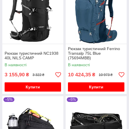
Рюкзак туристичний Ferrino
Рюкзак туристичний NC1938
Transalp 75L Blue
40L NILS CAMP
(75694MBB)
В наявності
В наявності
3 155,90
10 424,35
₴
₴
3 322 ₴
10 973 ₴
Купити
Купити
–5%
–5%