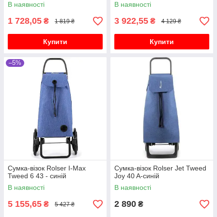
В наявності
В наявності
1 728,05
3 922,55
₴
₴
1 819 ₴
4 129 ₴
Купити
Купити
–5%
Сумка-візок Rolser I-Max
Сумка-візок Rolser Jet Tweed
Tweed 6 43 - синій
Joy 40 A-синій
В наявності
В наявності
5 155,65
2 890
₴
₴
5 427 ₴