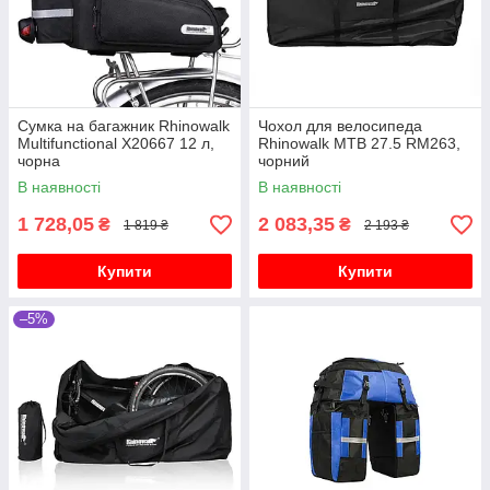
Сумка на багажник Rhinowalk
Чохол для велосипеда
Multifunctional X20667 12 л,
Rhinowalk MTB 27.5 RM263,
чорна
чорний
В наявності
В наявності
1 728,05
2 083,35
₴
₴
1 819 ₴
2 193 ₴
Купити
Купити
–5%