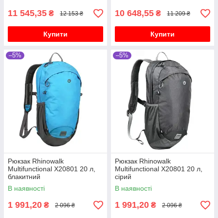
11 545,35
10 648,55
₴
₴
12 153 ₴
11 209 ₴
Купити
Купити
–5%
–5%
Рюкзак Rhinowalk
Рюкзак Rhinowalk
Multifunctional X20801 20 л,
Multifunctional X20801 20 л,
блакитний
сірий
В наявності
В наявності
1 991,20
1 991,20
₴
₴
2 096 ₴
2 096 ₴