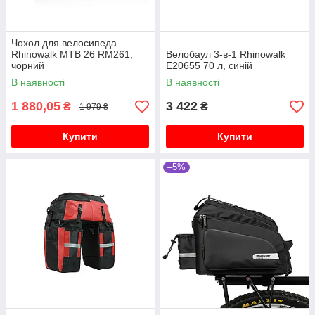
Чохол для велосипеда
Rhinowalk MTB 26 RM261,
Велобаул 3-в-1 Rhinowalk
чорний
E20655 70 л, синій
В наявності
В наявності
1 880,05
3 422
₴
₴
1 979 ₴
Купити
Купити
–5%