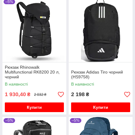
–5%
Рюкзак Rhinowalk
Multifunctional RK8200 20 л,
Рюкзак Adidas Tiro чорний
чорний
(HS9758)
В наявності
В наявності
1 930,40
2 198
₴
₴
2 032 ₴
Купити
Купити
–5%
–5%