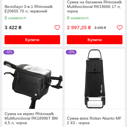
Сумка на багажник Rhinowalk
Велобаул 3-в-1 Rhinowalk
Multifunctional RK19666 17 л,
E20655 70 л, червоний
чорна
В наявності
В наявності
3 422
2 997,25
₴
₴
3 155 ₴
Купити
Купити
–5%
–5%
Сумка на кермо Rhinowalk
Multifunctional RK18996T BM
Сумка-візок Rolser Akanto MF
4,5 л, чорна
2 43 - чорна