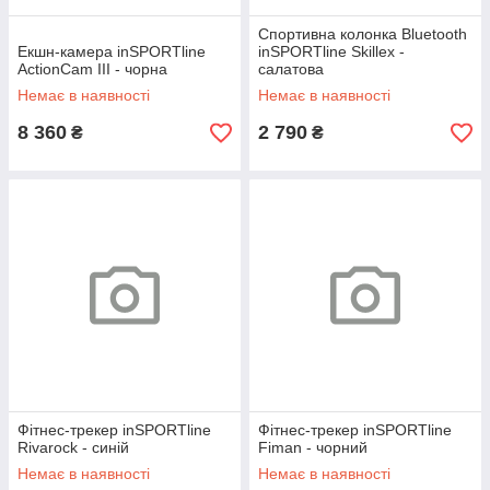
Спортивна колонка Bluetooth
Екшн-камера inSPORTline
inSPORTline Skillex -
ActionCam III - чорна
салатова
Немає в наявності
Немає в наявності
8 360
2 790
₴
₴
Фітнес-трекер inSPORTline
Фітнес-трекер inSPORTline
Rivarock - синій
Fiman - чорний
Немає в наявності
Немає в наявності