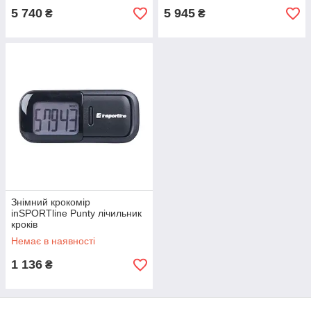
5 740
5 945
₴
₴
Знімний крокомір
inSPORTline Punty лічильник
кроків
Немає в наявності
1 136
₴