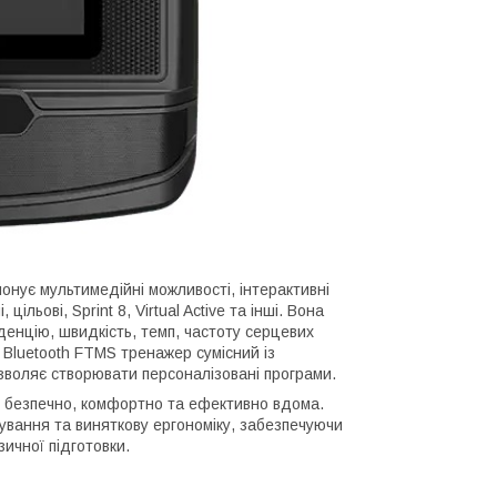
нує мультимедійні можливості, інтерактивні
льові, Sprint 8, Virtual Active та інші. Вона
денцію, швидкість, темп, частоту серцевих
и Bluetooth FTMS тренажер сумісний із
воляє створювати персоналізовані програми.
я безпечно, комфортно та ефективно вдома.
ерування та виняткову ергономіку, забезпечуючи
ичної підготовки.