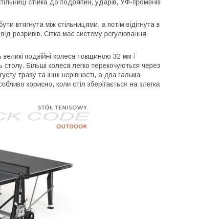
ільниці стійка до подряпин, ударів, УФ-променів
ути втягнута між стільницями, а потім відігнута в
від розривів. Сітка має систему регулювання
 великі подвійні колеса товщиною 32 мм і
ть столу. Більші колеса легко перекочуються через
усту траву та інші нерівності, а два гальма
собливо корисно, коли стіл зберігається на злегка