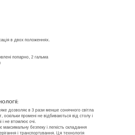
ксація в двох положеннях.
овлені попарно, 2 гальма
м
ОЛОГІЇ:
 яке дозволяє в 3 рази менше сонячного світла
, оскільки промені не відбиваються від столу і
 і не втомлює очі.
 максимальну безпеку і легкість складання
берігання і транспортування. Ця технологія