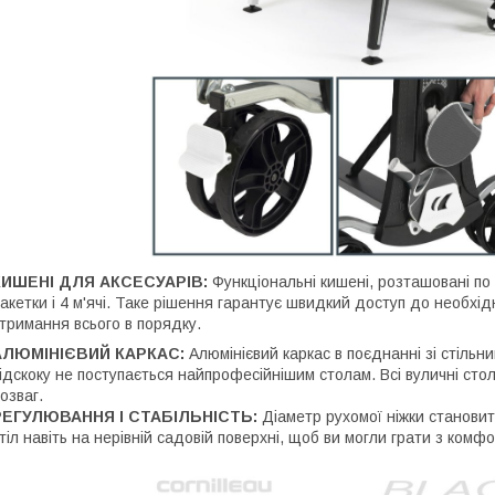
КИШЕНІ ДЛЯ АКСЕСУАРІВ:
Функціональні кишені, розташовані по
акетки і 4 м'ячі. Таке рішення гарантує швидкий доступ до необхід
тримання всього в порядку.
АЛЮМІНІЄВИЙ КАРКАС:
Алюмінієвий каркас в поєднанні зі стільн
ідскоку не поступається найпрофесійнішим столам. Всі вуличні ст
озваг.
РЕГУЛЮВАННЯ І СТАБІЛЬНІСТЬ:
Діаметр рухомої ніжки становит
тіл навіть на нерівній садовій поверхні, щоб ви могли грати з комф