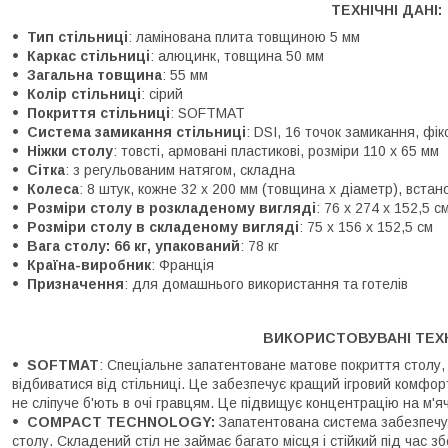
ТЕХНІЧНІ ДАНІ:
Тип стільниці
: ламінована плита товщиною 5 мм
Каркас стільниці
: алюцинк, товщина 50 мм
Загальна товщина
: 55 мм
Колір стільниці
: сірий
Покриття стільниці
: SOFTMAT
Система замикання стільниці
: DSI, 16 точок замикання, фі
Ніжки столу
: товсті, армовані пластикові, розміри 110 x 65 мм
Сітка
: з регульованим натягом, складна
Колеса
: 8 штук, кожне 32 х 200 мм (товщина х діаметр), встан
Розміри столу в розкладеному вигляді
: 76 х 274 х 152,5 с
Розміри столу в складеному вигляді
: 75 x 156 x 152,5 см
Вага столу: 66 кг, упакований
: 78 кг
Країна-виробник
: Франція
Призначення
: для домашнього використання та готелів
ВИКОРИСТОВУВАНІ ТЕХН
SOFTMAT
: Спеціальне запатентоване матове покриття столу,
відбиватися від стільниці. Це забезпечує кращий ігровий комфорт
не сліпуче б'ють в очі гравцям. Це підвищує концентрацію на м'ячі
COMPACT TECHNOLOGY:
Запатентована система забезпечує
столу. Складений стіл не займає багато місця і стійкий під час з