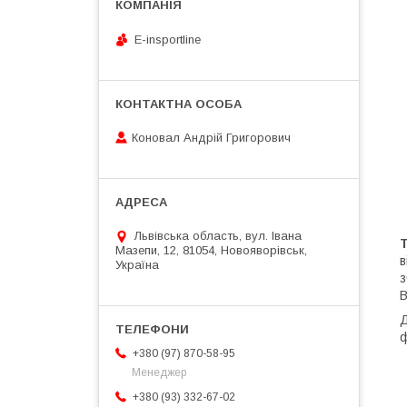
E-insportline
Коновал Андрій Григорович
Львівська область, вул. Івана
Мазепи, 12, 81054, Новояворівськ,
в
Україна
з
Д
ф
+380 (97) 870-58-95
Менеджер
+380 (93) 332-67-02