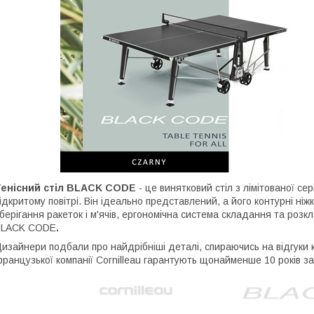
Тенісний стіл BLACK CODE
- це винятковий стіл з лімітованої сер
ідкритому повітрі. Він ідеально представлений, а його контурні ніж
берігання ракеток і м'ячів, ергономічна система складання та розкл
BLACK CODE
.
изайнери подбали про найдрібніші деталі, спираючись на відгуки кл
ранцузької компанії Cornilleau гарантують щонайменше 10 років за