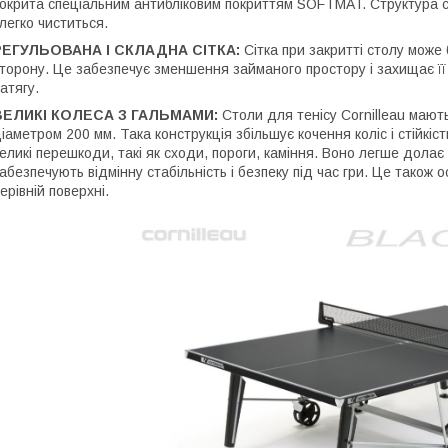
окрита спеціальним антибліковим покриттям SOFTMAT. Структура ст
 легко чиститься.
РЕГУЛЬОВАНА І СКЛАДНА СІТКА:
Сітка при закритті столу може б
торону. Це забезпечує зменшення займаного простору і захищає її 
атягу.
ВЕЛИКІ КОЛЕСА З ГАЛЬМАМИ:
Столи для тенісу Cornilleau мають
іаметром 200 мм. Така конструкція збільшує кочення коліс і стійкіс
еликі перешкоди, такі як сходи, пороги, каміння. Воно легше долає г
абезпечують відмінну стабільність і безпеку під час гри. Це також о
ерівній поверхні.