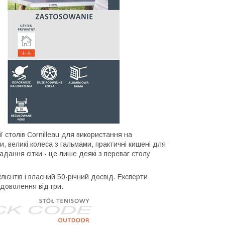
ії столів Cornilleau для використання на
ки, великі колеса з гальмами, практичні кишені для
адання сітки - це лише деякі з переваг столу
ієнтів і власний 50-річний досвід. Експерти
доволення від гри.