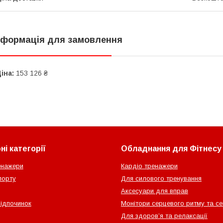
нформація для замовлення
іна:
153 126 ₴
і категорії
Обладнання для Фітнесу
енажери
Кардіо тренажери
порту
Для силового тренування
Аксесуари для вправ
відпочинок
Монітори серцевого ритму та с
Для здоров’я та релаксації