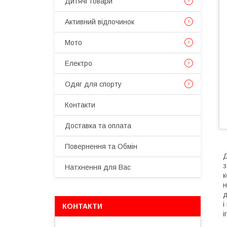
Дитячі товари
Активний відпочинок
Мото
Електро
Одяг для спорту
Контакти
Доставка та оплата
Повернення та Обмін
Д
з
Натхнення для Вас
к
н
д
і
КОНТАКТИ
i