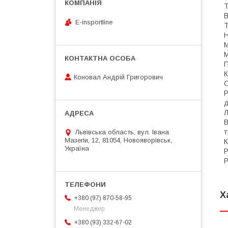
Т
В
E-insportline
Т
Н
М
М
П
К
Коновал Андрій Григорович
С
Р
д
Л
В
т
Львівська область, вул. Івана
Мазепи, 12, 81054, Новояворівськ,
К
Україна
Р
Р
Х
+380 (97) 870-58-95
Менеджер
+380 (93) 332-67-02