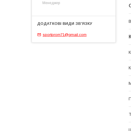
Менеджер
В
sportprom71@gmail.com
К
К
М
П
Т
Ц