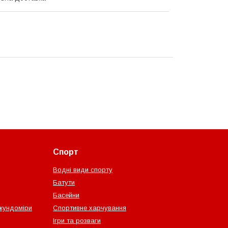
Спорт
Водні види спорту
Батути
Басейни
екундоміри
Спортивне харчування
Ігри та розваги