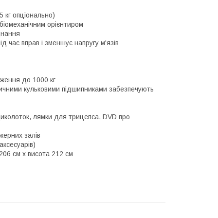
5 кг опціонально)
 біомеханічним орієнтиром
днання
д час вправ і зменшує напругу м'язів
ження до 1000 кг
етичними кульковими підшипниками забезпечують
иколоток, лямки для трицепса, DVD про
в
жерних залів
аксесуарів)
206 см х висота 212 см