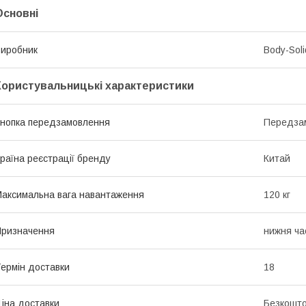
Основні
иробник
Body-Soli
Користувальницькі характеристики
нопка передзамовлення
Передза
раїна реєстрації бренду
Китай
аксимальна вага навантаження
120 кг
ризначення
нижня ча
ермін доставки
18
іна доставки
Безкошто