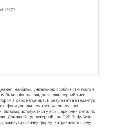
од:
18279
ання, найбільш унікальною особливістю якого є
я Bi-Angular відповідає за рівномірний тиск
пором з двох напрямків. В результаті це гарантує
багатофункціональному тренажерному залі
и, які використовуються у всіх шарнірних деталях
трою. Домашній тренажерний зал G2B Body-Solid
 розвинути фізичну форму, витривалість і силу.