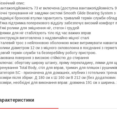
ехнічний опис:
антажопідйомність 73 кг включена (доступна вантажопідйомність 9
очні тренування ніг завдяки системі Smooth Glide Bearing System з
адміцні бронзові втулки гарантують тривалий термін служби обла
'яка підтримка поперекового відділу забезпечує високий комфорт пі
’які ролики для зміцнення ніг, стегон і грудей
ряжки для ніг стабілізують тіло під час важких вправ
онструкція виготовлена ​​з надзвичайно міцної сталі
талевий трос з нейлоновою оболонкою може витримувати наванта
олики діаметром 12 см з міцного скловолокна в поєднанні з герм
овгий термін служби та безперебійну роботу пристрою.
акована поверхня з високою стійкістю до стирання
ключає: обертову широку штангу, пряму перекладину, лямки для щ
ренування Total Body, стіл для вправ, тримач для пляшок і рушникі
атегорія SC - призначена для домашніх, клубних і готельних трена
озміри після збірки: Д 180 см х Ш 160 см В 212 см (без додаткових 
озміри, необхідні для виконання вправ: довжина 191 см х ширина. 
арактеристики