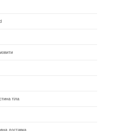
d
мовити
стина тіла
вна доставка