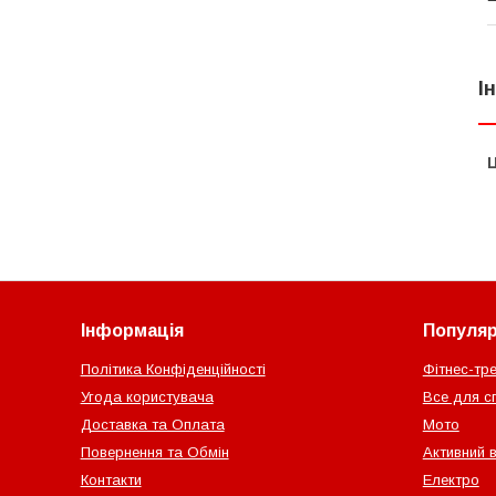
І
Ц
Інформація
Популярн
Політика Конфіденційності
Фітнес-тр
Угода користувача
Все для с
Доставка та Оплата
Мото
Повернення та Обмін
Активний 
Контакти
Електро