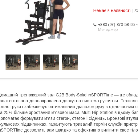
Немає в наявності
К
+380 (97) 870-58-95
Менеджер
омашній тренажерний зал G2B Body-Solid inSPORTline — це обладн
апатентована двонаправлена ​​двокутна система рукоятки. Технологі
ожної руки і забезпечує оптимальний діапазон руху з одночасним о
а 25% більше зростання м’язової маси. Multi-Hip Station в цьому 
опомагає формувати м’язи стегон, стегон і сідниць. Бронзові втулк
 кулькових підшипниках, гарантують тривалий термін служби прис
nSPORTline дозволить вам швидко та ефективно виліпити своє тіло,