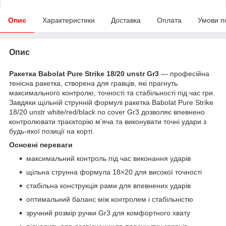
Опис
Характеристики
Доставка
Оплата
Умови п
Опис
Ракетка Babolat Pure Strike 18/20 unstr Gr3
— професійна
тенісна ракетка, створена для гравців, які прагнуть
максимального контролю, точності та стабільності під час гри.
Завдяки щільній струнній формулі ракетка Babolat Pure Strike
18/20 unstr white/red/black no cover Gr3 дозволяє впевнено
контролювати траєкторію м’яча та виконувати точні удари з
будь-якої позиції на корті.
Основні переваги
максимальний контроль під час виконання ударів
щільна струнна формула 18×20 для високої точності
стабільна конструкція рами для впевнених ударів
оптимальний баланс між контролем і стабільністю
зручний розмір ручки Gr3 для комфортного хвату