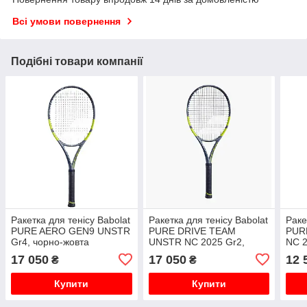
Всі умови повернення
Подібні товари компанії
Ракетка для тенісу Babolat
Ракетка для тенісу Babolat
Раке
PURE AERO GEN9 UNSTR
PURE DRIVE TEAM
PUR
Gr4, чорно-жовта
UNSTR NC 2025 Gr2,
NC 2
чорно-синя
17 050
17 050
12 
₴
₴
Купити
Купити