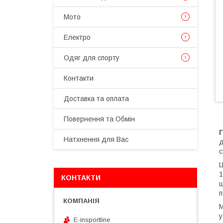
Мото
Електро
Одяг для спорту
Контакти
Доставка та оплата
Повернення та Обмін
Г
Натхнення для Вас
д
с
Ц
1
КОНТАКТИ
ш
п
М
у
E-insportline