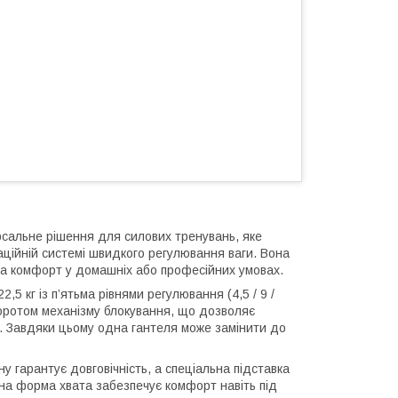
рсальне рішення для силових тренувань, яке
аційній системі швидкого регулювання ваги. Вона
 та комфорт у домашніх або професійних умовах.
5 кг із п’ятьма рівнями регулювання (4,5 / 9 /
поворотом механізму блокування, що дозволяє
и. Завдяки цьому одна гантеля може замінити до
у гарантує довговічність, а спеціальна підставка
чна форма хвата забезпечує комфорт навіть під