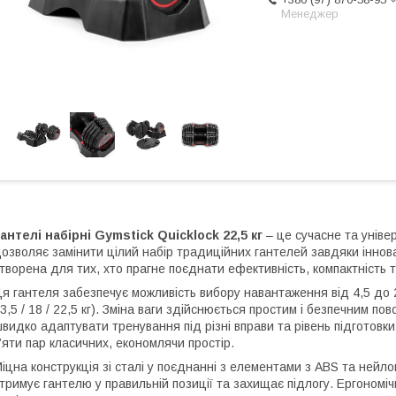
Менеджер
антелі набірні Gymstick Quicklock
22,5 кг
– це сучасне та уніве
озволяє замінити цілий набір традиційних гантелей завдяки іннов
творена для тих, хто прагне поєднати ефективність, компактність
я гантеля забезпечує можливість вибору навантаження від 4,5 до 22,
3,5 / 18 / 22,5 кг). Зміна ваги здійснюється простим і безпечним 
видко адаптувати тренування під різні вправи та рівень підготовк
’яти пар класичних, економлячи простір.
іцна конструкція зі сталі у поєднанні з елементами з ABS та нейлон
тримує гантелю у правильній позиції та захищає підлогу. Ергономі