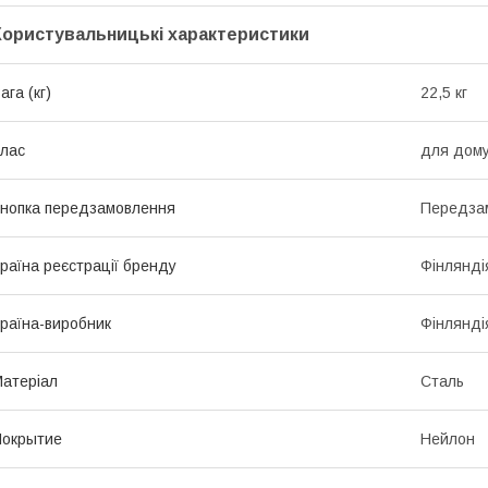
Користувальницькі характеристики
ага (кг)
22,5 кг
лас
для дом
нопка передзамовлення
Передза
раїна реєстрації бренду
Фінлянді
раїна-виробник
Фінлянді
атеріал
Сталь
Покрытие
Нейлон