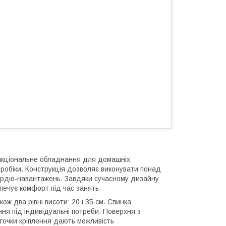
нкціональне обладнання для домашніх
робіки. Конструкція дозволяє виконувати понад
кардіо-навантажень. Завдяки сучасному дизайну
зпечує комфорт під час занять.
ож два рівні висоти: 20 і 35 см. Спинка
ня під індивідуальні потреби. Поверхня з
 точки кріплення дають можливість