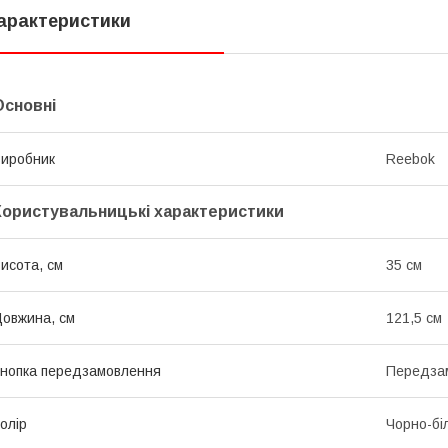
арактеристики
Основні
иробник
Reebok
Користувальницькі характеристики
исота, см
35 см
овжина, см
121,5 см
нопка передзамовлення
Передза
олір
Чорно-бі