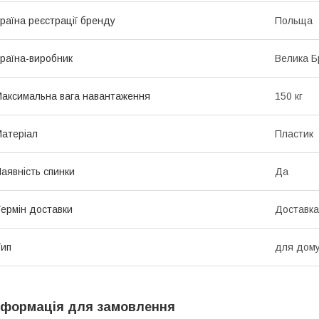
раїна реєстрації бренду
Польща
раїна-виробник
Велика Б
аксимальна вага навантаження
150 кг
атеріал
Пластик
аявність спинки
Да
ермін доставки
Доставка
ип
для дом
нформація для замовлення