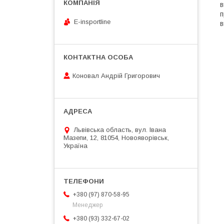
в
п
E-insportline
в
Коновал Андрій Григорович
Львівська область, вул. Івана
Мазепи, 12, 81054, Новояворівськ,
Україна
+380 (97) 870-58-95
Менеджер
+380 (93) 332-67-02