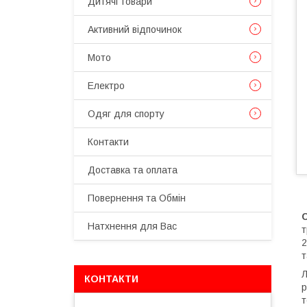
Дитячі товари
Активний відпочинок
Мото
Електро
Одяг для спорту
Контакти
Доставка та оплата
Повернення та Обмін
Натхнення для Вас
т
2
т
Л
КОНТАКТИ
р
т