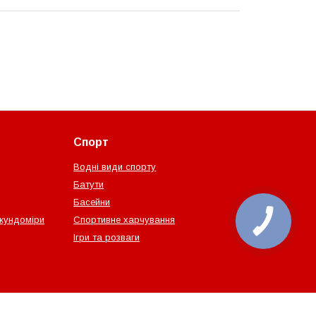
Спорт
Водні види спорту
Батути
Басейни
екундоміри
Спортивне харчування
Ігри та розваги