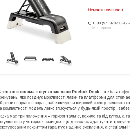
Немає в наявності
+380 (97) 870-58-95
Менеджер
Степ-платформа з функцією лави Reebok Deck
– це багатофу
ренувань, яке поєднує можливості лавки та платформи для степ-ае
0 різних варіантів вправ, забезпечуючи широкий спектр силових і 
а компактності модель легко вписується у будь-який простір і забе
авка має три положення – горизонтальне, похиле та під кутом, а так
егулюється у чотирьох позиціях, що дозволяє адаптувати тренуван
екстурованим покриттям гарантує надійне зчеплення, а спеціальні