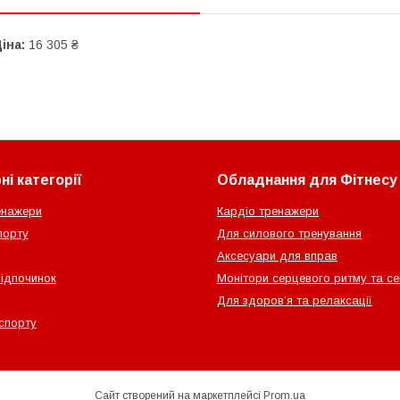
іна:
16 305 ₴
і категорії
Обладнання для Фітнесу
енажери
Кардіо тренажери
порту
Для силового тренування
Аксесуари для вправ
відпочинок
Монітори серцевого ритму та с
Для здоров’я та релаксації
спорту
Сайт створений на маркетплейсі
Prom.ua