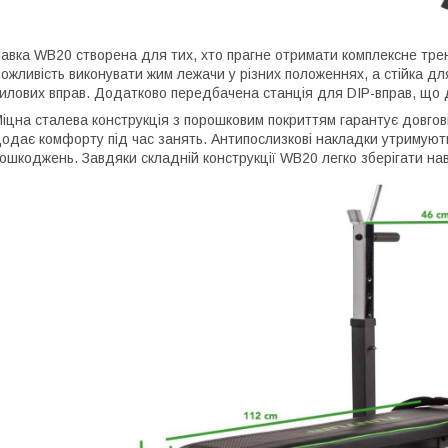
авка WB20 створена для тих, хто прагне отримати комплексне трен
ожливість виконувати жим лежачи у різних положеннях, а стійка д
илових вправ. Додатково передбачена станція для DIP-вправ, що 
іцна сталева конструкція з порошковим покриттям гарантує довгові
одає комфорту під час занять. Антипослизкові накладки утримують
ошкоджень. Завдяки складній конструкції WB20 легко зберігати нав