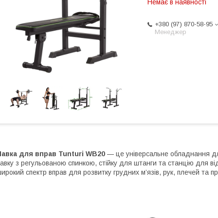
Немає в наявності
+380 (97) 870-58-95
Менеджер
авка для вправ Tunturi WB20
— це універсальне обладнання дл
авку з регульованою спинкою, стійку для штанги та станцію для в
ирокий спектр вправ для розвитку грудних м’язів, рук, плечей та пр