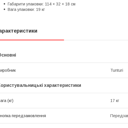
Габарити упаковки: 114 × 32 × 18 см
Вага упаковки: 19 кг
арактеристики
Основні
иробник
Tunturi
Користувальницькі характеристики
ага (кг)
17 кг
нопка передзамовлення
Передза