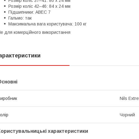
Розмір коліс 37–41: 80 x 24 мм
Розмір коліс 42–46: 84 x 24 мм
Підшипники: ABEC 7
Гальмо: так
Максимальна вага користувача: 100 кг
е для комерційного використання
арактеристики
Основні
иробник
Nils Extr
олір
Чорний
Користувальницькі характеристики