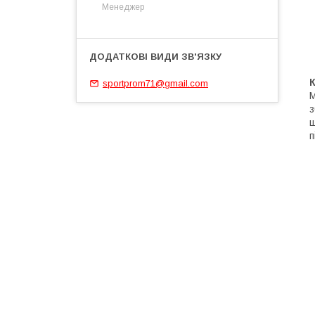
Менеджер
sportprom71@gmail.com
М
з
ш
п