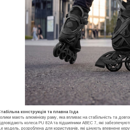
табільна конструкція та плавна їзда
олики мають алюмінієву раму, яка впливає на стабільність та довгові
ідповідають колеса PU 82A та підшипники ABEC 7, які забезпечують
е модель, розроблена для користувачів, які цінують впевнене керу