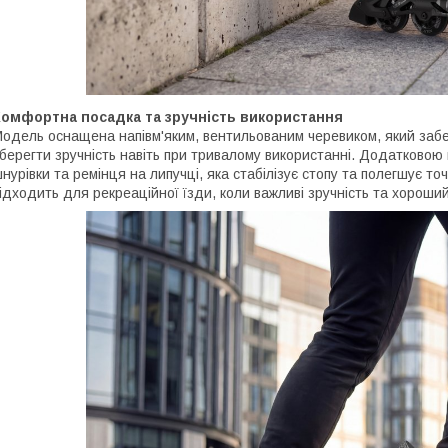
Комфортна посадка та зручність використання
одель оснащена напівм'яким, вентильованим черевиком, який забе
берегти зручність навіть при тривалому використанні. Додатковою 
нурівки та ремінця на липучці, яка стабілізує стопу та полегшує т
ідходить для рекреаційної їзди, коли важливі зручність та хороши