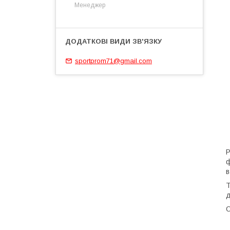
Менеджер
sportprom71@gmail.com
Р
ф
в
Т
д
О