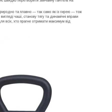
є швидко перетворити звичайну гантель на
природно та плавно — так само як із гирею — тож
вигляді чаші, станову тягу та динамічні вправи
ля всіх, хто прагне отримати максимум від