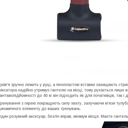
уків'я зручно лежить у руці, а пінопластові вставки захищають стр
іксатора надійно утримує гантелю на місці, тому рухається лише 
антажопідйомності до 40 кг він підходить як для початківців, так і
ренування з гирею покращують силу хвату, залучаючи м’язи тулуба
инамічного елементу до ваших тренувань.
дин розумний аксесуар, безліч вправ, мінімум місця. Маєте гантель