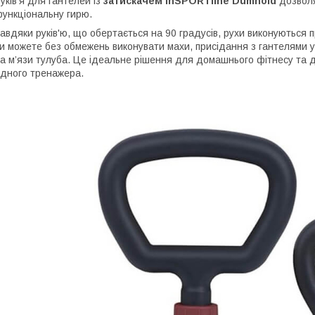
уків'я для гантелей із
затискачем inSPORTline Dumhold
дозволя
ункціональну гирю.
авдяки руків'ю, що обертається на 90 градусів, рухи виконуються 
и можете без обмежень виконувати махи, присідання з гантелями у 
а м’язи тулуба. Це ідеальне рішення для домашнього фітнесу та д
дного тренажера.