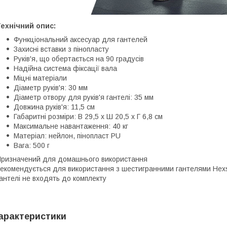
ехнічний опис:
Функціональний аксесуар для гантелей
Захисні вставки з пінопласту
Руків'я, що обертається на 90 градусів
Надійна система фіксації вала
Міцні матеріали
Діаметр руків'я: 30 мм
Діаметр отвору для руків'я гантелі: 35 мм
Довжина руків'я: 11,5 см
Габаритні розміри: В 29,5 х Ш 20,5 х Г 6,8 см
Максимальне навантаження: 40 кг
Матеріал: нейлон, пінопласт PU
Вага: 500 г
ризначений для домашнього використання
екомендується для використання з шестигранними гантелями Hexst
антелі не входять до комплекту
арактеристики