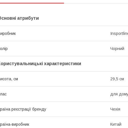
Основні атрибути
иробник
Insportlin
олір
Чорний
Користувальницькі характеристики
исота, см
29,5 см
лас
для дом
раїна реєстрації бренду
Чехія
раїна-виробник
Китай