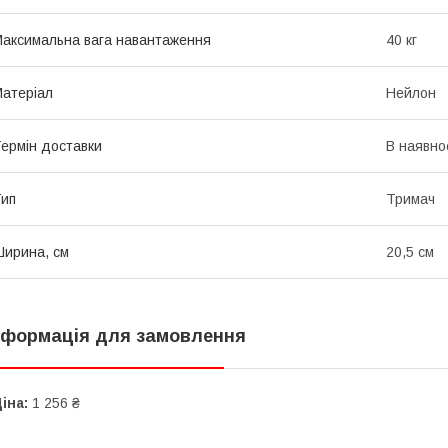
аксимальна вага навантаження
40 кг
атеріал
Нейлон
ермін доставки
В наявно
ип
Тримач
ирина, см
20,5 см
нформація для замовлення
іна:
1 256 ₴