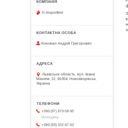
Р
ф
E-insportline
З
в
н
о
Коновал Андрій Григорович
Львівська область, вул. Івана
Мазепи, 12, 81054, Новояворівськ,
Україна
+380 (97) 870-58-95
Менеджер
+380 (93) 332-67-02