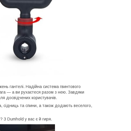
ижень гантелі. Надійна система гвинтового
вага — а ви рухаєтеся разом з нею. Завдяки
 для досвідчених користувачів.
, сідниць та спини, а також додають веселого,
? З Dumhold у вас є й гиря.