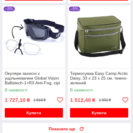
–5%
–5%
Окуляри захисні з
Термосумка Easy Camp Arctic
ущільнювачем Global Vision
Daisy, 33 x 23 x 25 см, темно-
Ballistech-1+RX Anti-Fog, сірі
зелений
В наявності
В наявності
1 727,10
1 512,40
₴
₴
1 818 ₴
1 592 ₴
Купити
Купити
Показати ще