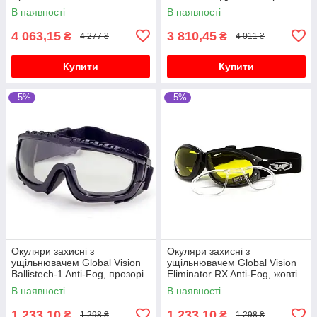
В наявності
В наявності
4 063,15
3 810,45
₴
₴
4 277 ₴
4 011 ₴
Купити
Купити
–5%
–5%
Окуляри захисні з
Окуляри захисні з
ущільнювачем Global Vision
ущільнювачем Global Vision
Ballistech-1 Anti-Fog, прозорі
Eliminator RX Anti-Fog, жовті
В наявності
В наявності
1 233,10
1 233,10
₴
₴
1 298 ₴
1 298 ₴