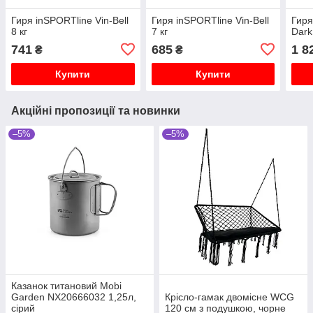
Гиря inSPORTline Vin-Bell
Гиря inSPORTline Vin-Bell
Гиря
8 кг
7 кг
Dark
741
685
1 8
₴
₴
Купити
Купити
Акційні пропозиції та новинки
–5%
–5%
Казанок титановий Mobi
Garden NX20666032 1,25л,
Крісло-гамак двомісне WCG
сірий
120 см з подушкою, чорне