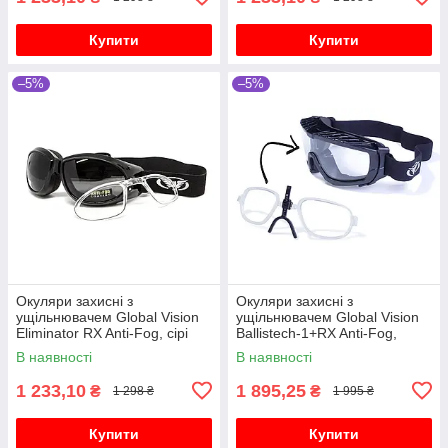
Купити
Купити
–5%
–5%
Окуляри захисні з
Окуляри захисні з
ущільнювачем Global Vision
ущільнювачем Global Vision
Eliminator RX Anti-Fog, сірі
Ballistech-1+RX Anti-Fog,
прозорі
В наявності
В наявності
1 233,10
1 895,25
₴
₴
1 298 ₴
1 995 ₴
Купити
Купити