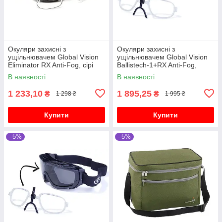
Окуляри захисні з
Окуляри захисні з
ущільнювачем Global Vision
ущільнювачем Global Vision
Eliminator RX Anti-Fog, сірі
Ballistech-1+RX Anti-Fog,
прозорі
В наявності
В наявності
1 233,10
1 895,25
₴
₴
1 298 ₴
1 995 ₴
Купити
Купити
–5%
–5%