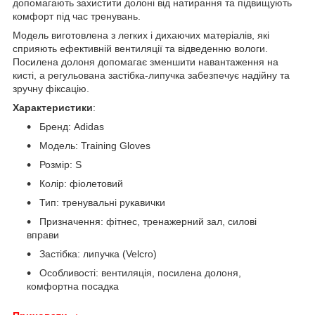
допомагають захистити долоні від натирання та підвищують
комфорт під час тренувань.
Модель виготовлена з легких і дихаючих матеріалів, які
сприяють ефективній вентиляції та відведенню вологи.
Посилена долоня допомагає зменшити навантаження на
кисті, а регульована застібка-липучка забезпечує надійну та
зручну фіксацію.
Характеристики
:
Бренд: Adidas
Модель: Training Gloves
Розмір: S
Колір: фіолетовий
Тип: тренувальні рукавички
Призначення: фітнес, тренажерний зал, силові
вправи
Застібка: липучка (Velcro)
Особливості: вентиляція, посилена долоня,
комфортна посадка