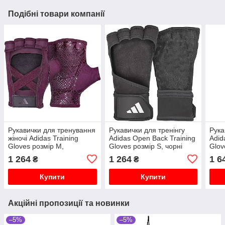
Подібні товари компанії
Рукавички для тренування
Рукавички для тренінгу
Рука
жіночі Adidas Training
Adidas Open Back Training
Adida
Gloves розмір M,
Gloves розмір S, чорні
Glov
фіолетові
1 264
1 264
1 6
₴
₴
Купити
Купити
Акційні пропозиції та новинки
–5%
–5%