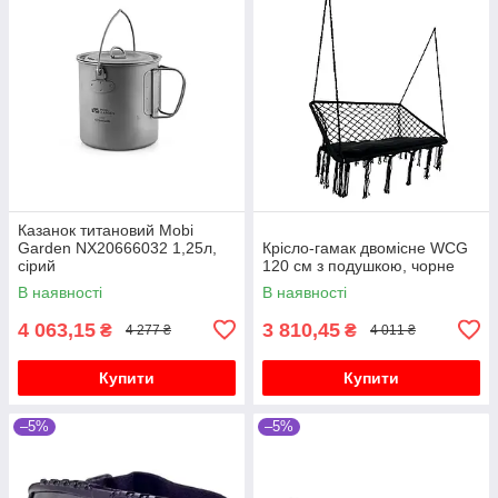
Казанок титановий Mobi
Garden NX20666032 1,25л,
Крісло-гамак двомісне WCG
сірий
120 см з подушкою, чорне
В наявності
В наявності
4 063,15
3 810,45
₴
₴
4 277 ₴
4 011 ₴
Купити
Купити
–5%
–5%