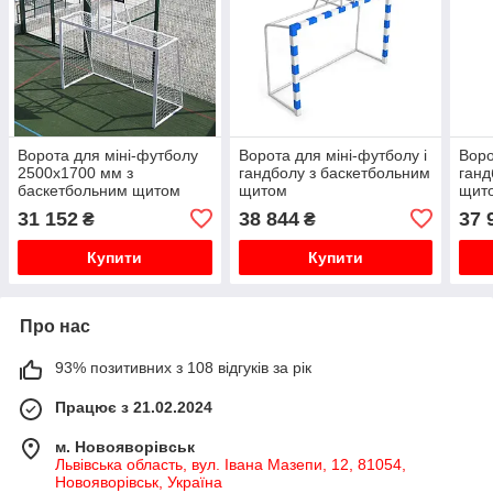
Ворота для міні-футболу
Ворота для міні-футболу і
Воро
2500х1700 мм з
гандболу з баскетбольним
ганд
баскетбольним щитом
щитом
щит
31 152
38 844
37 
₴
₴
Купити
Купити
Про нас
93% позитивних з 108 відгуків за рік
Працює з 21.02.2024
м. Новояворівськ
Львівська область, вул. Івана Мазепи, 12, 81054,
Новояворівськ, Україна