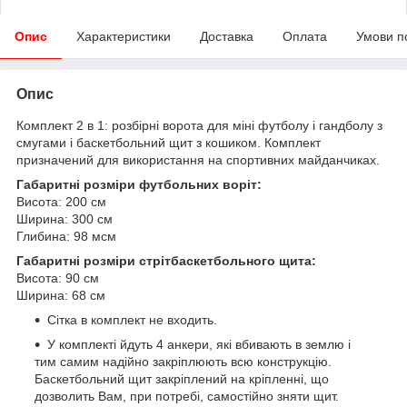
Опис
Характеристики
Доставка
Оплата
Умови п
Опис
Комплект 2 в 1: розбірні ворота для міні футболу і гандболу з
смугами і баскетбольний щит з кошиком. Комплект
призначений для використання на спортивних майданчиках.
Габаритні розміри футбольних воріт:
Висота: 200 см
Ширина: 300 см
Глибина: 98 мсм
Габаритні розміри стрітбаскетбольного щита:
Висота: 90 см
Ширина: 68 см
Сітка в комплект не входить.
У комплекті йдуть 4 анкери, які вбивають в землю і
тим самим надійно закріплюють всю конструкцію.
Баскетбольний щит закріплений на кріпленні, що
дозволить Вам, при потребі, самостійно зняти щит.