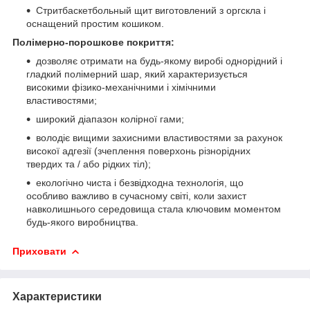
Стритбаскетбольный щит виготовлений з оргскла і
оснащений простим кошиком.
Полімерно-порошкове покриття:
дозволяє отримати на будь-якому виробі однорідний і
гладкий полімерний шар, який характеризується
високими фізико-механічними і хімічними
властивостями;
широкий діапазон колірної гами;
володіє вищими захисними властивостями за рахунок
високої адгезії (зчеплення поверхонь різнорідних
твердих та / або рідких тіл);
екологічно чиста і безвідходна технологія, що
особливо важливо в сучасному світі, коли захист
навколишнього середовища стала ключовим моментом
будь-якого виробництва.
Приховати
Характеристики