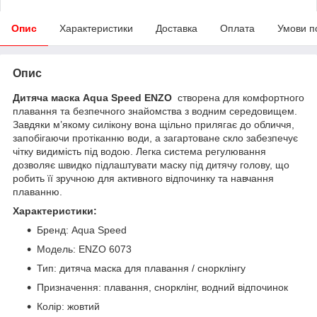
Опис
Характеристики
Доставка
Оплата
Умови п
Опис
Дитяча маска Aqua Speed ENZO
створена для комфортного
плавання та безпечного знайомства з водним середовищем.
Завдяки м’якому силікону вона щільно прилягає до обличчя,
запобігаючи протіканню води, а загартоване скло забезпечує
чітку видимість під водою. Легка система регулювання
дозволяє швидко підлаштувати маску під дитячу голову, що
робить її зручною для активного відпочинку та навчання
плаванню.
Характеристики:
Бренд: Aqua Speed
Модель: ENZO 6073
Тип: дитяча маска для плавання / снорклінгу
Призначення: плавання, снорклінг, водний відпочинок
Колір: жовтий