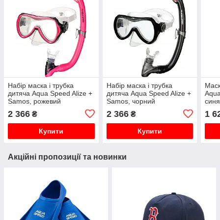
Набір маска і трубка
Набір маска і трубка
Маск
дитяча Aqua Speed Alize +
дитяча Aqua Speed Alize +
Aqua
Samos, рожевий
Samos, чорний
син
2 366
2 366
1 6
₴
₴
Купити
Купити
Акційні пропозиції та новинки