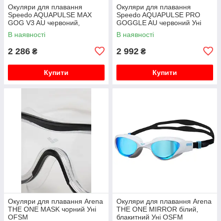
Окуляри для плавання
Окуляри для плавання
Speedo AQUAPULSE MAX
Speedo AQUAPULSE PRO
GOG V3 AU червоний,
GOGGLE AU червоний Уні
прозорий Уні One Size
One Size
В наявності
В наявності
2 286
2 992
₴
₴
Купити
Купити
Окуляри для плавання Arena
Окуляри для плавання Arena
THE ONE MASK чорний Уні
THE ONE MIRROR білий,
OFSM
блакитний Уні OSFM