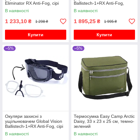
Eliminator RX Anti-Fog, сірі
Ballistech-1+RX Anti-Fog,
прозорі
В наявності
В наявності
1 233,10
1 895,25
₴
₴
1 298 ₴
1 995 ₴
Купити
Купити
–5%
–5%
Окуляри захисні з
Термосумка Easy Camp Arctic
ущільнювачем Global Vision
Daisy, 33 x 23 x 25 см, темно-
Ballistech-1+RX Anti-Fog, сірі
зелений
В наявності
В наявності