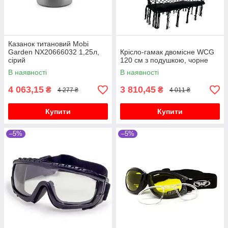
Казанок титановий Mobi
Garden NX20666032 1,25л,
Крісло-гамак двомісне WCG
сірий
120 см з подушкою, чорне
В наявності
В наявності
4 063,15
3 810,45
₴
₴
4 277 ₴
4 011 ₴
Купити
Купити
–5%
–5%