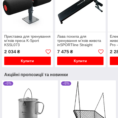
Приставка для тренування
Лава похила для
Елек
м'язів преса K-Sport
тренування м’язів живота
живо
KSSL073
inSPORTline Straight
Pro 
2 034
7 475
2 2
₴
₴
Купити
Купити
Акційні пропозиції та новинки
–5%
–5%