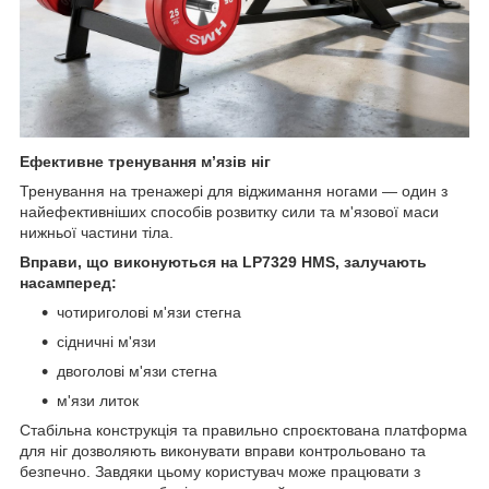
Ефективне тренування м’язів ніг
Тренування на тренажері для віджимання ногами — один з
найефективніших способів розвитку сили та м'язової маси
нижньої частини тіла.
Вправи, що виконуються на LP7329 HMS, залучають
насамперед:
чотириголові м'язи стегна
сідничні м'язи
двоголові м'язи стегна
м'язи литок
Стабільна конструкція та правильно спроєктована платформа
для ніг дозволяють виконувати вправи контрольовано та
безпечно. Завдяки цьому користувач може працювати з