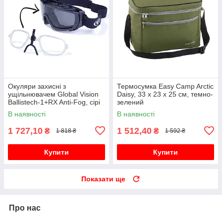
Окуляри захисні з
Термосумка Easy Camp Arctic
ущільнювачем Global Vision
Daisy, 33 x 23 x 25 см, темно-
Ballistech-1+RX Anti-Fog, сірі
зелений
В наявності
В наявності
1 727,10
1 512,40
₴
₴
1 818 ₴
1 592 ₴
Купити
Купити
Показати ще
Про нас