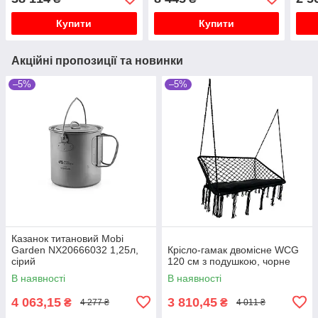
Купити
Купити
Акційні пропозиції та новинки
–5%
–5%
Казанок титановий Mobi
Garden NX20666032 1,25л,
Крісло-гамак двомісне WCG
сірий
120 см з подушкою, чорне
В наявності
В наявності
4 063,15
3 810,45
₴
₴
4 277 ₴
4 011 ₴