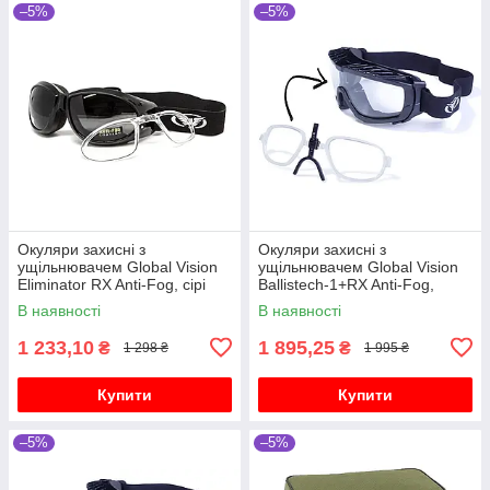
–5%
–5%
Окуляри захисні з
Окуляри захисні з
ущільнювачем Global Vision
ущільнювачем Global Vision
Eliminator RX Anti-Fog, сірі
Ballistech-1+RX Anti-Fog,
прозорі
В наявності
В наявності
1 233,10
1 895,25
₴
₴
1 298 ₴
1 995 ₴
Купити
Купити
–5%
–5%