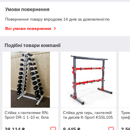
Умови повернення
Повернення товару впродовж 14 днів за домовленістю
Всі умови повернення
Подібні товари компанії
Стійка з гантелями RN-
Стійка для гирь, гантелей
Трим
Sport DR-1 1-10 кг, біла
та дисків K-Sport KSSL105
гри
38 114
8 445
2 5
₴
₴