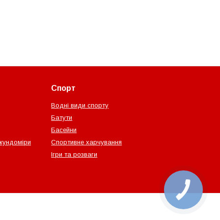
Спорт
Водні види спорту
Батути
Басейни
екундоміри
Спортивне харчування
Ігри та розваги