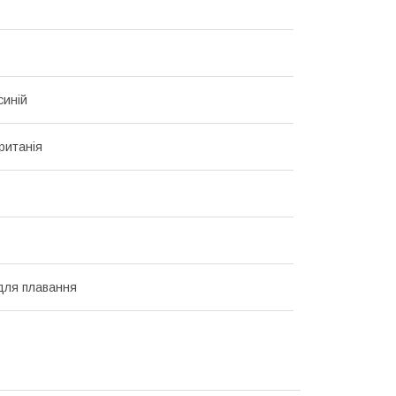
синій
ританія
для плавання