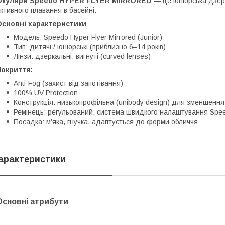
Окуляри Speedo HYPER FLYER MIRRORED
— це юніорська дзерк
ктивного плавання в басейні.
Основні характеристики
Модель: Speedo Hyper Flyer Mirrored (Junior)
Тип: дитячі / юніорські (приблизно 6–14 років)
Лінзи: дзеркальні, вигнуті (curved lenses)
Покриття:
Anti-Fog (захист від запотівання)
100% UV Protection
Конструкція: низькопрофільна (unibody design) для зменшення 
Ремінець: регульований, система швидкого налаштування Speed
Посадка: м’яка, гнучка, адаптується до форми обличчя
арактеристики
Основні атрибути