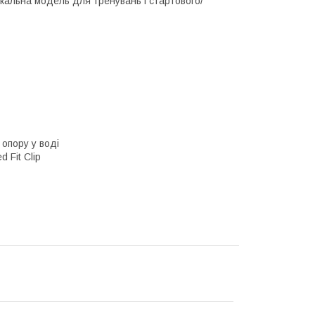
альна модель для тренувань і стартового/
опору у воді
 Fit Clip