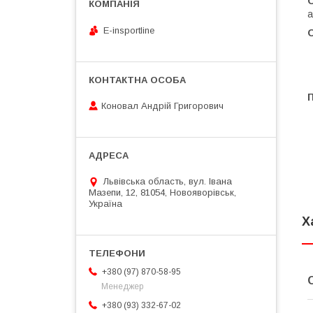
а
E-insportline
Коновал Андрій Григорович
Львівська область, вул. Івана
Мазепи, 12, 81054, Новояворівськ,
Україна
Х
+380 (97) 870-58-95
Менеджер
+380 (93) 332-67-02