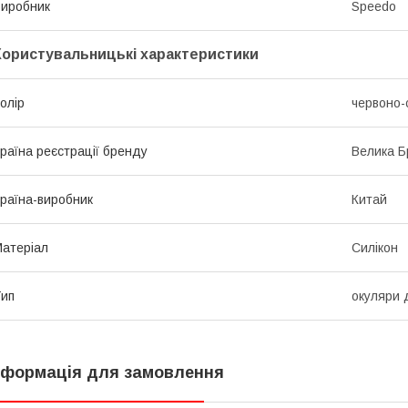
иробник
Speedo
Користувальницькі характеристики
олір
червоно-
раїна реєстрації бренду
Велика Б
раїна-виробник
Китай
атеріал
Силікон
ип
окуляри 
нформація для замовлення