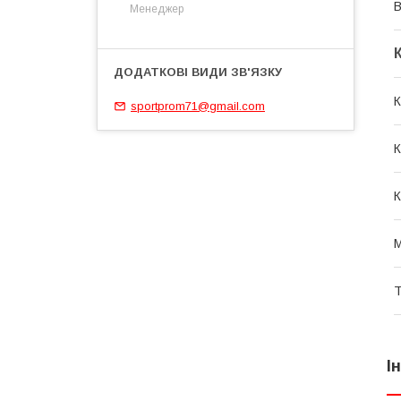
В
Менеджер
К
sportprom71@gmail.com
К
К
М
Т
І