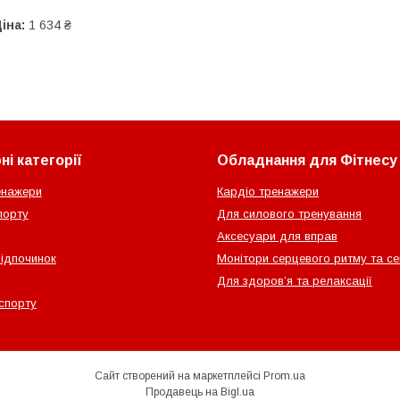
іна:
1 634 ₴
і категорії
Обладнання для Фітнесу
енажери
Кардіо тренажери
порту
Для силового тренування
Аксесуари для вправ
відпочинок
Монітори серцевого ритму та с
Для здоров’я та релаксації
спорту
Сайт створений на маркетплейсі
Prom.ua
Продавець на Bigl.ua