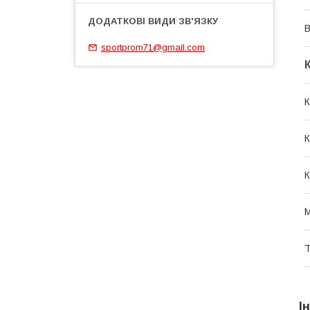
В
sportprom71@gmail.com
К
К
К
М
Т
І