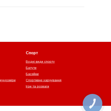
Спорт
Водні види спорту
Батути
Басейни
екундоміри
Спортивне харчування
Ігри та розваги
КНОПКА
ЗВ'ЯЗКУ