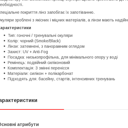
еобхідності.
пеціальне покриття лінз запобігає їх запотіванню.
куляри зроблені з якісних і міцних матеріалів, а лінзи мають надій
Характеристики
Тип: гоночні / тренувальні окуляри
Колір: чорний (Smoke/Black)
Лінзи: затемнені, з панорамним оглядом
Захист: UV + Anti-Fog
Посадка: низькопрофільна, для мінімального опору у воді
Ремінець: подвійний силіконовий
Комплектація: 3 змінні перенісся
Матеріали: силікон + полікарбонат
Підходять для: басейну, стартів, інтенсивних тренувань
арактеристики
Основні атрибути