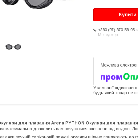
Купити
+380 (97) 870-58-95
Менеджер
У компанії підключені
будь-який товар не п
Окуляри для плавання Arena PYTHON Окуляри для плаванн
ка максимально дозволить вам почуватися впевнено під водою. Лі
авдяки зручній силіконовій пряжці окуляри щільно прилягають до г