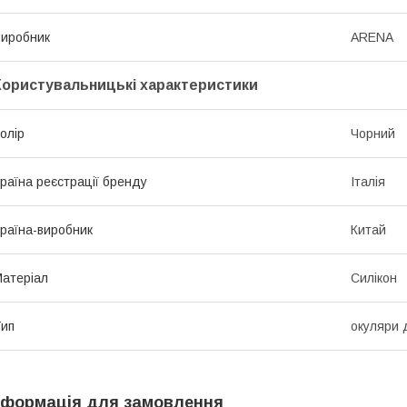
иробник
ARENA
Користувальницькі характеристики
олір
Чорний
раїна реєстрації бренду
Італія
раїна-виробник
Китай
атеріал
Силікон
ип
окуляри 
нформація для замовлення