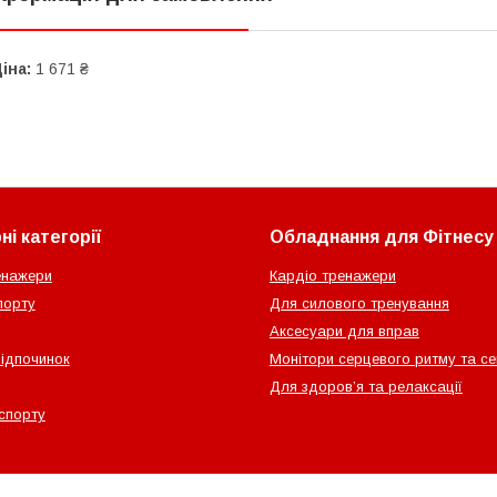
іна:
1 671 ₴
і категорії
Обладнання для Фітнесу
енажери
Кардіо тренажери
порту
Для силового тренування
Аксесуари для вправ
відпочинок
Монітори серцевого ритму та с
Для здоров’я та релаксації
спорту