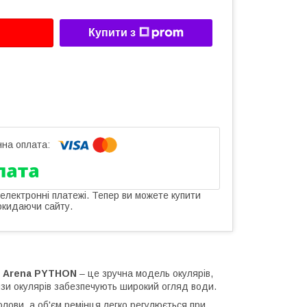
Купити з
 електронні платежі. Тепер ви можете купити
окидаючи сайту.
я Arena PYTHON
– це зручна модель окулярів,
нзи окулярів забезпечують широкий огляд води.
олови, а об'єм ремінця легко регулюється при