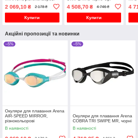
2 069,10
4 508,70
4 7
₴
₴
2 178 ₴
4 746 ₴
Купити
Купити
Акційні пропозиції та новинки
–5%
–5%
Окуляри для плавання Arena
AIR-SPEED MIRROR,
Окуляри для плавання Arena
різнокольорові
COBRA TRI SWIPE MR, чорні
В наявності
В наявності