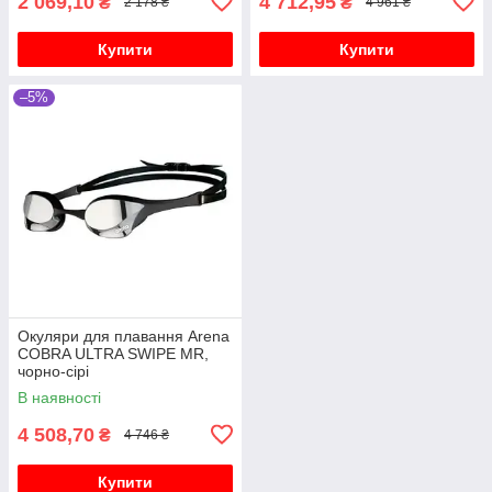
2 069,10
4 712,95
₴
₴
2 178 ₴
4 961 ₴
Купити
Купити
–5%
Окуляри для плавання Arena
COBRA ULTRA SWIPE MR,
чорно-сірі
В наявності
4 508,70
₴
4 746 ₴
Купити