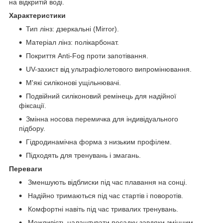
на відкритій воді.
Характеристики
Тип лінз: дзеркальні (Mirror).
Матеріал лінз: полікарбонат.
Покриття Anti-Fog проти запотівання.
UV-захист від ультрафіолетового випромінювання.
М'які силіконові ущільнювачі.
Подвійний силіконовий ремінець для надійної
фіксації.
Змінна носова перемичка для індивідуального
підбору.
Гідродинамічна форма з низьким профілем.
Підходять для тренувань і змагань.
Переваги
Зменшують відблиски під час плавання на сонці.
Надійно тримаються під час стартів і поворотів.
Комфортні навіть під час тривалих тренувань.
Можливість налаштувати посадку завдяки змінним