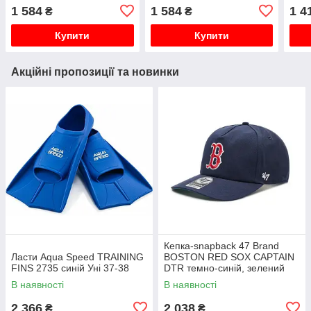
білі
1 584
1 584
1 4
₴
₴
Купити
Купити
Акційні пропозиції та новинки
Кепка-snapback 47 Brand
Ласти Aqua Speed TRAINING
BOSTON RED SOX CAPTAIN
FINS 2735 синій Уні 37-38
DTR темно-синій, зелений
Уні OSFA
В наявності
В наявності
2 366
2 038
₴
₴