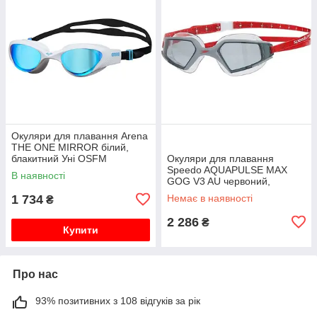
Окуляри для плавання Arena
THE ONE MIRROR білий,
блакитний Уні OSFM
Окуляри для плавання
Speedo AQUAPULSE MAX
В наявності
GOG V3 AU червоний,
прозорий Уні One Size
1 734
Немає в наявності
₴
2 286
₴
Купити
Про нас
93% позитивних з 108 відгуків за рік