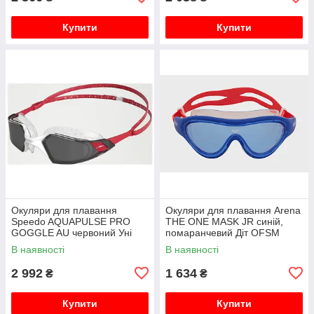
Купити
Купити
Окуляри для плавання
Окуляри для плавання Arena
Speedo AQUAPULSE PRO
THE ONE MASK JR синій,
GOGGLE AU червоний Уні
помаранчевий Діт OFSM
One Size
В наявності
В наявності
2 992
1 634
₴
₴
Купити
Купити