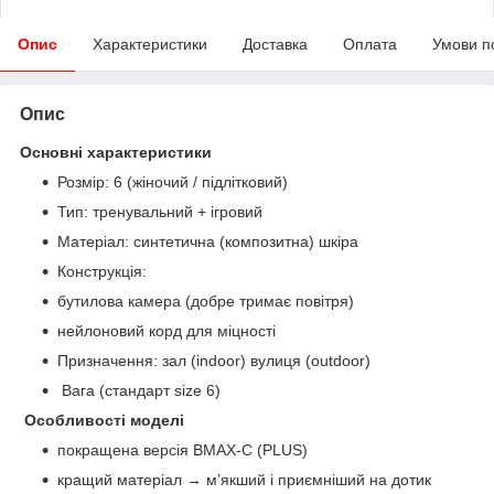
Опис
Характеристики
Доставка
Оплата
Умови п
Опис
Основні характеристики
Розмір: 6 (жіночий / підлітковий)
Тип: тренувальний + ігровий
Матеріал: синтетична (композитна) шкіра
Конструкція:
бутилова камера (добре тримає повітря)
нейлоновий корд для міцності
Призначення: зал (indoor) вулиця (outdoor)
Вага (стандарт size 6)
Особливості моделі
покращена версія BMAX-C (PLUS)
кращий матеріал → м’якший і приємніший на дотик