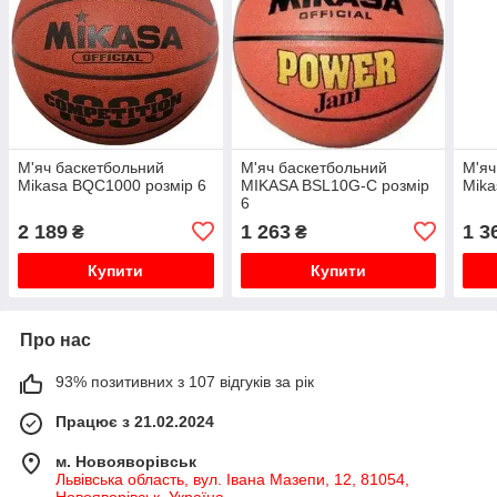
М'яч баскетбольний
М'яч баскетбольний
М'яч
Mikasa BQC1000 розмір 6
MIKASA BSL10G-C розмір
Mika
6
2 189
1 263
1 3
₴
₴
Купити
Купити
Про нас
93% позитивних з 107 відгуків за рік
Працює з 21.02.2024
м. Новояворівськ
Львівська область, вул. Івана Мазепи, 12, 81054,
Новояворівськ, Україна