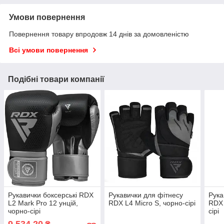
Умови повернення
Повернення товару впродовж 14 днів за домовленістю
Всі умови повернення
Подібні товари компанії
Рукавички боксерські RDX
Рукавички для фітнесу
Рука
L2 Mark Pro 12 унцій,
RDX L4 Micro S, чорно-сірі
RDX 
чорно-сірі
сірі
9 534,20