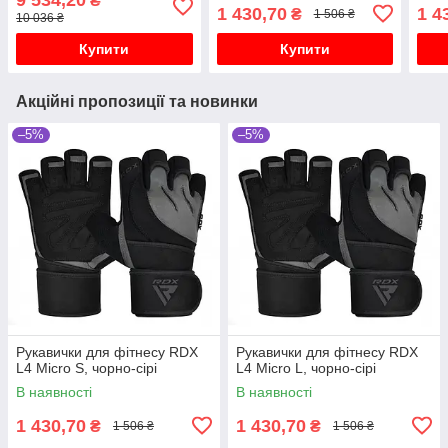
₴
1 430,70
1 4
₴
1 506 ₴
10 036 ₴
Купити
Купити
Акційні пропозиції та новинки
–5%
–5%
Рукавички для фітнесу RDX
Рукавички для фітнесу RDX
L4 Micro S, чорно-сірі
L4 Micro L, чорно-сірі
В наявності
В наявності
1 430,70
1 430,70
₴
₴
1 506 ₴
1 506 ₴