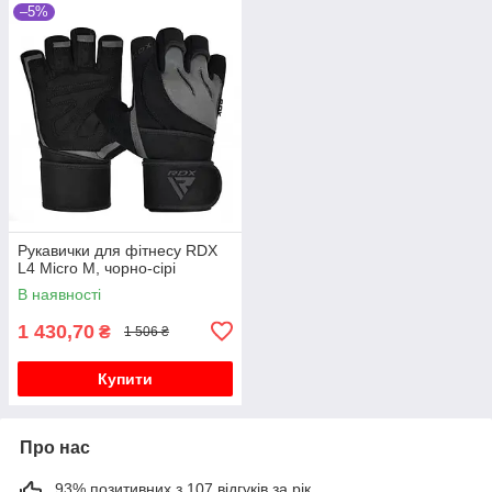
–5%
Рукавички для фітнесу RDX
L4 Micro M, чорно-сірі
В наявності
1 430,70
₴
1 506 ₴
Купити
Про нас
93% позитивних з 107 відгуків за рік