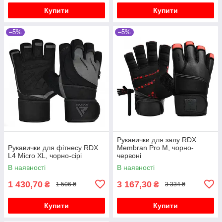
Купити
Купити
–5%
–5%
Рукавички для залу RDX
Рукавички для фітнесу RDX
Membran Pro M, чорно-
L4 Micro XL, чорно-сірі
червоні
В наявності
В наявності
1 430,70
3 167,30
₴
₴
1 506 ₴
3 334 ₴
Купити
Купити