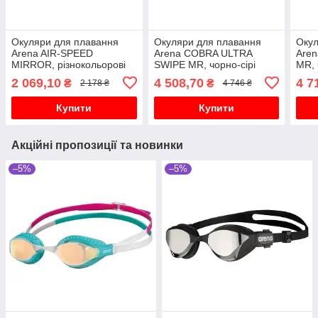
Окуляри для плавання
Окуляри для плавання
Окул
Arena AIR-SPEED
Arena COBRA ULTRA
Are
MIRROR, різнокольорові
SWIPE MR, чорно-сірі
MR, 
2 069,10
4 508,70
4 7
₴
₴
2 178 ₴
4 746 ₴
Купити
Купити
Акційні пропозиції та новинки
–5%
–5%