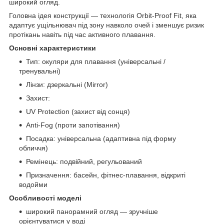
широкий огляд.
Головна ідея конструкції — технологія Orbit-Proof Fit, яка
адаптує ущільнювач під зону навколо очей і зменшує ризик
протікань навіть під час активного плавання.
Основні характеристики
Тип: окуляри для плавання (універсальні /
тренувальні)
Лінзи: дзеркальні (Mirror)
Захист:
UV Protection (захист від сонця)
Anti-Fog (проти запотівання)
Посадка: універсальна (адаптивна під форму
обличчя)
Ремінець: подвійний, регульований
Призначення: басейн, фітнес-плавання, відкриті
водойми
Особливості моделі
широкий панорамний огляд — зручніше
орієнтуватися у воді