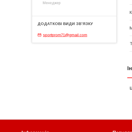
Менеджер
К
М
sportprom71@gmail.com
Т
І
Ц