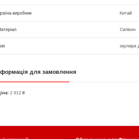
раїна-виробник
Китай
атеріал
Силікон
ип
окуляри 
нформація для замовлення
іна:
2 012 ₴