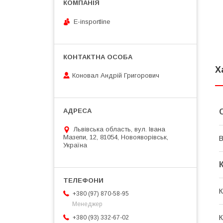
E-insportline
Х
Коновал Андрій Григорович
Львівська область, вул. Івана
Мазепи, 12, 81054, Новояворівськ,
В
Україна
К
+380 (97) 870-58-95
Менеджер
К
+380 (93) 332-67-02