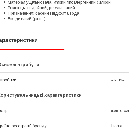
Матеріал ущільнювача: м’який гіпоалергенний силікон
Ремінець: подвійний, регульований
Призначення: басейн і відкрита вода
Вік: дитячий (junior)
арактеристики
Основні атрибути
иробник
ARENA
Користувальницькі характеристики
олір
жовто-си
раїна реєстрації бренду
Італія