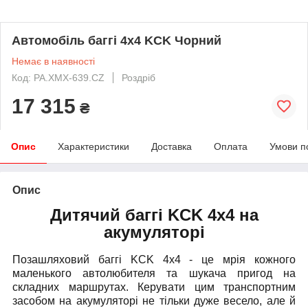
Автомобіль баггі 4x4 KCK Чорний
Немає в наявності
Код: PA.XMX-639.CZ
Роздріб
17 315
₴
Опис
Характеристики
Доставка
Оплата
Умови п
Опис
Дитячий баггі KCK 4x4 на
акумуляторі
Позашляховий баггі KCK 4x4
- це мрія кожного
маленького автолюбителя та шукача пригод на
складних маршрутах. Керувати цим транспортним
засобом на акумуляторі не тільки дуже весело, але й