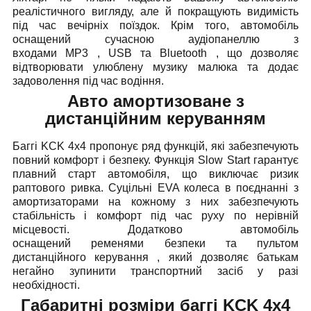
реалістичного вигляду, але й покращують видимість
під час вечірніх поїздок. Крім того, автомобіль
оснащений сучасною аудіопанеллю з
входами MP3 , USB та Bluetooth , що дозволяє
відтворювати улюблену музику малюка та додає
задоволення під час водіння.
Авто амортизоване з
дистанційним керуванням
Баггі KCK 4x4
пропонує ряд функцій, які забезпечують
повний комфорт і безпеку. Функція Slow Start гарантує
плавний старт автомобіля, що виключає ризик
раптового ривка. Суцільні EVA колеса в поєднанні з
амортизаторами на кожному з них забезпечують
стабільність і комфорт під час руху по нерівній
місцевості. Додатково автомобіль
оснащений ременями безпеки та пультом
дистанційного керування , який дозволяє батькам
негайно зупинити транспортний засіб у разі
необхідності.
Габаритні розміри баггі KCK 4x4