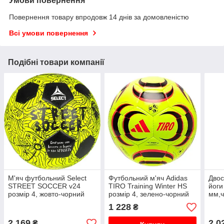
Умови повернення
Повернення товару впродовж 14 днів за домовленістю
Всі умови повернення
Подібні товари компанії
М'яч футбольний Select
Футбольний м'яч Adidas
Двос
STREET SOCCER v24
TIRO Training Winter HS
йоги
розмір 4, жовто-чорний
розмір 4, зелено-чорний
мм,
1 228
₴
2 169
2 0
₴