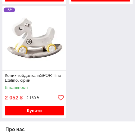
–5%
Коник-гойдалка inSPORTline
Etalino, сірий
В наявності
2 052
₴
2 160 ₴
Купити
Про нас