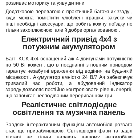
розвиває моторику та уяву дитини.
Додатковою перевагою є практичний багажник ззаду ,
куди можна помістити улюблені іграшки, закуски чи
інші необхідні аксесуари, що робить кожну поїздку не
тільки захоплюючою, але й добре організованою .
Електричний привід 4x4 з
потужним акумулятором
Баггі KCK 4x4 оснащений аж 4 двигунами потужністю
по 50 Вт кожен , що в поєднанні з повним приводом
гарантує незабутні враження від водіння на будь-якій
місцевості. Акумулятор ємністю 24 В/7 Ач забезпечує
тривалий час роботи, а вбудований індикатор
заряду дозволяє постійно контролювати рівень енергії,
що запобігає несподіваним перериванням гри.
Реалістичне світлодіодне
освітлення та музична панель
Завдяки інтерактивним функціям автомобіля розвага
стає ще привабливішою. Світлодіодні фари та задні
ліхтарі не тільки надають вашому автомобілю