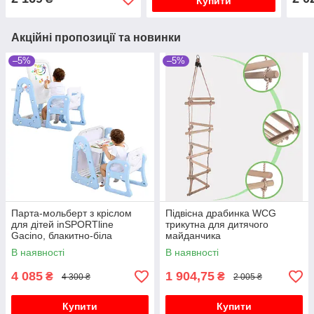
Купити
Акційні пропозиції та новинки
–5%
–5%
Парта-мольберт з кріслом
Підвісна драбинка WCG
для дітей inSPORTline
трикутна для дитячого
Gacino, блакитно-біла
майданчика
В наявності
В наявності
4 085
1 904,75
₴
₴
4 300 ₴
2 005 ₴
Купити
Купити