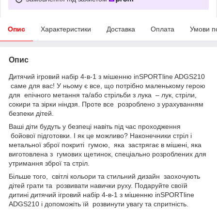
Опис
Характеристики
Доставка
Оплата
Умови п
Опис
Дитячий ігровий набір 4-в-1 з мішенню inSPORTline ADGS210
саме для вас! У ньому є все, що потрібно маленькому герою
для епічного метання та/або стрільби з лука – лук, стріли,
сокири та зірки ніндзя. Проте все розроблено з урахуванням
безпеки дітей.
Ваші діти будуть у безпеці навіть під час проходження
бойової підготовки. І як це можливо? Наконечники стріл і
метальної зброї покриті гумою, яка застрягає в мішені, яка
виготовлена ​​з гумових щетинок, спеціально розроблених для
утримання зброї та стріл.
Більше того, світлі кольори та стильний дизайн заохочують
дітей грати та розвивати навички руху. Подаруйте своїй
дитині дитячий ігровий набір 4-в-1 з мішенню inSPORTline
ADGS210 і допоможіть їй розвинути увагу та спритність.