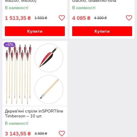
MB200, MB300)
Gacino, блакитно-біла
В наявності
В наявності
1 513,35
4 085
₴
₴
1 593 ₴
4 300 ₴
Купити
Купити
–5%
Дерев'яні стріли inSPORTline
Timberson – 10 шт.
В наявності
3 143,55
₴
3 309 ₴