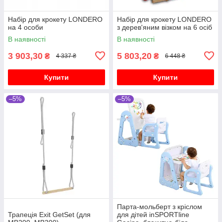
Набір для крокету LONDERO
Набір для крокету LONDERO
на 4 особи
з дерев'яним візком на 6 осіб
В наявності
В наявності
3 903,30
5 803,20
₴
₴
4 337 ₴
6 448 ₴
Купити
Купити
–5%
–5%
Парта-мольберт з кріслом
Трапеція Exit GetSet (для
для дітей inSPORTline