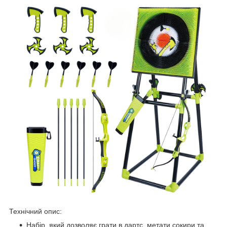
Технічний опис:
Набір, який дозволяє грати в дартс, метати сокири та