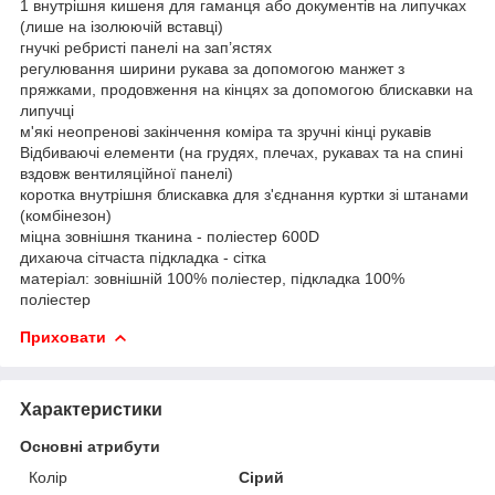
1 внутрішня кишеня для гаманця або документів на липучках
(лише на ізолюючій вставці)
гнучкі ребристі панелі на зап’ястях
регулювання ширини рукава за допомогою манжет з
пряжками, продовження на кінцях за допомогою блискавки на
липучці
м'які неопренові закінчення коміра та зручні кінці рукавів
Відбиваючі елементи (на грудях, плечах, рукавах та на спині
вздовж вентиляційної панелі)
коротка внутрішня блискавка для з'єднання куртки зі штанами
(комбінезон)
міцна зовнішня тканина - поліестер 600D
дихаюча сітчаста підкладка - сітка
матеріал: зовнішній 100% поліестер, підкладка 100%
поліестер
Приховати
Характеристики
Основні атрибути
Колір
Сірий