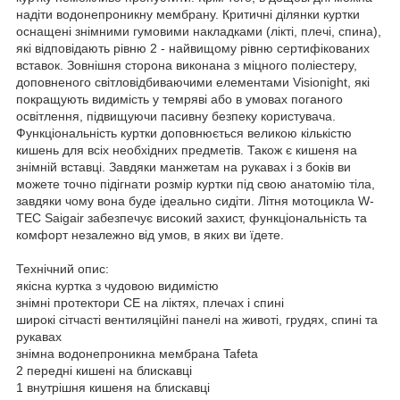
надіти водонепроникну мембрану. Критичні ділянки куртки
оснащені знімними гумовими накладками (лікті, плечі, спина),
які відповідають рівню 2 - найвищому рівню сертифікованих
вставок. Зовнішня сторона виконана з міцного поліестеру,
доповненого світловідбиваючими елементами Visionight, які
покращують видимість у темряві або в умовах поганого
освітлення, підвищуючи пасивну безпеку користувача.
Функціональність куртки доповнюється великою кількістю
кишень для всіх необхідних предметів. Також є кишеня на
знімній вставці. Завдяки манжетам на рукавах і з боків ви
можете точно підігнати розмір куртки під свою анатомію тіла,
завдяки чому вона буде ідеально сидіти. Літня мотоцикла W-
TEC Saigair забезпечує високий захист, функціональність та
комфорт незалежно від умов, в яких ви їдете.
Технічний опис:
якісна куртка з чудовою видимістю
знімні протектори CE на ліктях, плечах і спині
широкі сітчасті вентиляційні панелі на животі, грудях, спині та
рукавах
знімна водонепроникна мембрана Tafeta
2 передні кишені на блискавці
1 внутрішня кишеня на блискавці