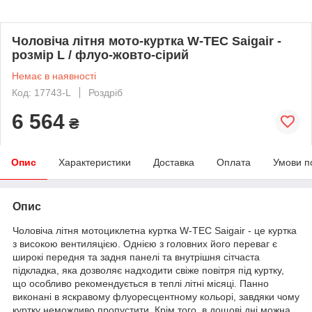
Чоловіча літня мото-куртка W-TEC Saigair -
розмір L / флуо-жовто-сірий
Немає в наявності
Код: 17743-L
Роздріб
6 564
₴
Опис
Характеристики
Доставка
Оплата
Умови п
Опис
Чоловіча літня мотоциклетна куртка W-TEC Saigair - це куртка
з високою вентиляцією. Однією з головних його переваг є
широкі передня та задня панелі та внутрішня сітчаста
підкладка, яка дозволяє надходити свіже повітря під куртку,
що особливо рекомендується в теплі літні місяці. Панно
виконані в яскравому флуоресцентному кольорі, завдяки чому
куртку неможливо пропустити. Крім того, в дощові дні можна