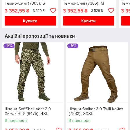
Темно-Сині (7305), S
Темно-Сині (7305), M
Темн
3 352,55
3 352,55
3 3
₴
₴
3 529 ₴
3 529 ₴
Купити
Купити
Акційні пропозиції та новинки
–5%
–5%
Штани SoftShell Vent 2.0
Штани Stalker 3.0 Twill Койот
Хижак НГУ (8475), 4XL
(7882), XXXL
В наявності
В наявності