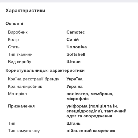
Характеристики
Основні
Виробник
Camotec
Колір
Синій
Стать
Чоловіча
Тип тканини
Softshell
Вид виробу
Штани
Користувальницькі характеристики
Країна реєстрації бренду
Україна
Країна-виробник
Україна
Матеріал
поліестер, мембрана,
мікрофліс
Призначення
уніформа (поліція та ін.
спецпідрозділи), тактичний
одяг та спорядження
Тип
Штаны
Тип камуфляжу
військовий камуфляж