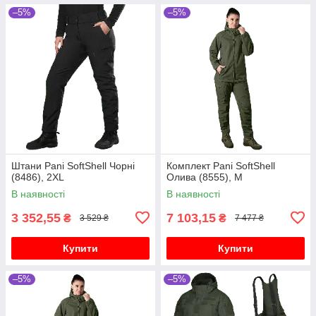
–5%
–5%
Штани Pani SoftShell Чорні
Комплект Pani SoftShell
(8486), 2XL
Олива (8555), M
В наявності
В наявності
3 352,55
7 103,15
₴
₴
3 529 ₴
7 477 ₴
Купити
Купити
–5%
–5%