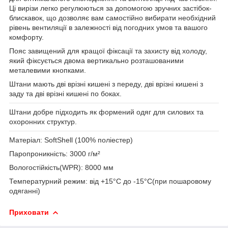
Ці вирізи легко регулюються за допомогою зручних застібок-
блискавок, що дозволяє вам самостійно вибирати необхідний
рівень вентиляції в залежності від погодних умов та вашого
комфорту.
Пояс завищений для кращої фіксації та захисту від холоду,
який фіксується двома вертикально розташованими
металевими кнопками.
Штани мають дві врізні кишені з переду, дві врізні кишені з
заду та дві врізні кишені по боках.
Штани добре підходить як формений одяг для силових та
охоронних структур.
Матеріал:
SoftShell (100% поліестер)
Паропроникність:
3000 г/м²
Вологостійкість(WPR):
8000 мм
Температурний режим:
від +15°C до -15°C(при пошаровому
одяганні)
Приховати