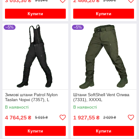
3 053,30
2 466,20
₴
₴
3 214 ₴
2 596 ₴
Купити
Купити
–5%
–5%
Зимові штани Patrol Nylon
Штани SoftShell Vent Олива
Taslan Чорні (7357), L
(7331), XXXXL
В наявності
В наявності
4 764,25
1 927,55
₴
₴
5 015 ₴
2 029 ₴
Купити
Купити