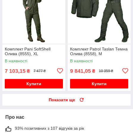
Комплект Pani SoftShell
Комплект Patrol Taslan Темна
Олива (8555), XL
Олива (8558), M
В наявності
В наявності
7 103,15
9 841,05
₴
₴
7 477 ₴
10 359 ₴
Купити
Купити
Показати ще
Про нас
93% позитивних з 107 відгуків за рік