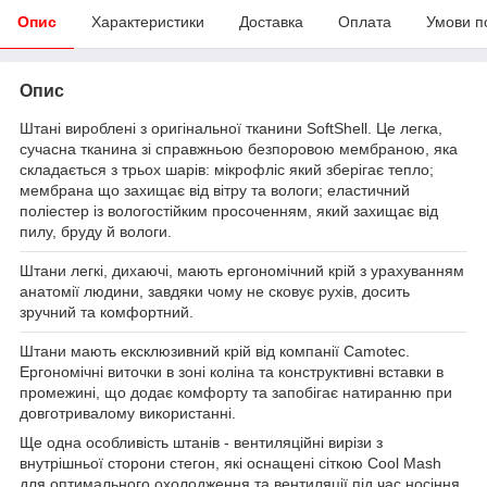
Опис
Характеристики
Доставка
Оплата
Умови п
Опис
Штані вироблені з оригінальної тканини SoftShell. Це легка,
сучасна тканина зі справжньою безпоровою мембраною, яка
складається з трьох шарів: мікрофліс який зберігає тепло;
мембрана що захищає від вітру та вологи; еластичний
поліестер із вологостійким просоченням, який захищає від
пилу, бруду й вологи.
Штани легкі, дихаючі, мають ергономічний крій з урахуванням
анатомії людини, завдяки чому не сковує рухів, досить
зручний та комфортний.
Штани мають ексклюзивний крій від компанії Camotec.
Ергономічні виточки в зоні коліна та конструктивні вставки в
промежині, що додає комфорту та запобігає натиранню при
довготривалому використанні.
Ще одна особливість штанів - вентиляційні вирізи з
внутрішньої сторони стегон, які оснащені сіткою Cool Mash
для оптимального охолодження та вентиляції під час носіння.