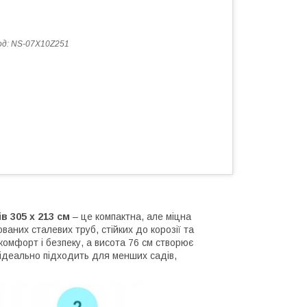
од:
NS-07X10Z251
в 305 x 213 см
– це компактна, але міцна
ваних сталевих труб, стійких до корозії та
комфорт і безпеку, а висота 76 см створює
 ідеально підходить для менших садів,