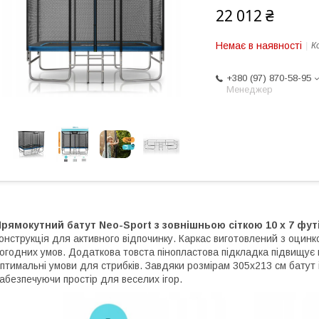
22 012 ₴
Немає в наявності
К
+380 (97) 870-58-95
Менеджер
рямокутний батут Neo-Sport з зовнішньою сіткою 10 x 7 футі
онструкція для активного відпочинку. Каркас виготовлений з оцинко
огодних умов. Додаткова товста пінопластова підкладка підвищує 
птимальні умови для стрибків. Завдяки розмірам 305x213 см батут
абезпечуючи простір для веселих ігор.