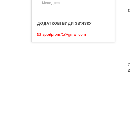
Менеджер
О
sportprom71@gmail.com
С
д