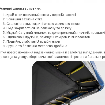
сновні характеристики:
Край сітки посилений швом у верхній частині
Зовнішня захисна сітка
Сталеві стовпи, покриті м’якою захисною піною
Вхід закривається на блискавку та пряжку
Міцний батутний килимок: водонепроникний, гнучкий, прошитий
Оцинковані пружини, захищені коміром із пінопластом
Подвійні, стабільні U-подібні ніжки
Зручна та безпечна металева драбина
ітка нового покоління надзвичайно міцна й запобігає випаданням,
о сонця та дощу, зберігаючи свої властивості протягом багатьох ро