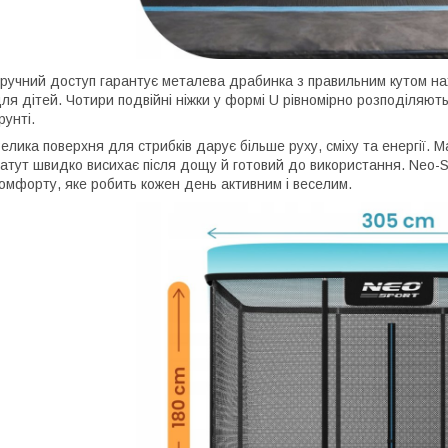
ручний доступ гарантує металева драбинка з правильним кутом нах
ля дітей. Чотири подвійні ніжки у формі U рівномірно розподіляють 
рунті.
елика поверхня для стрибків дарує більше руху, сміху та енергії. М
атут швидко висихає після дощу й готовий до використання. Neo-Sp
омфорту, яке робить кожен день активним і веселим.