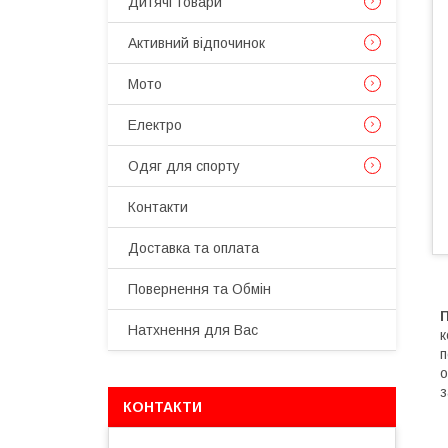
Дитячі товари
Активний відпочинок
Мото
Електро
Одяг для спорту
Контакти
Доставка та оплата
Повернення та Обмін
П
Натхнення для Вас
к
п
о
з
КОНТАКТИ