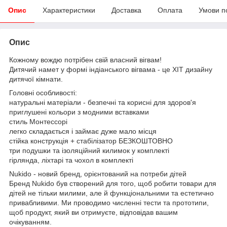
Опис
Характеристики
Доставка
Оплата
Умови п
Опис
Кожному вождю потрібен свій власний вігвам!
Дитячий намет у формі індіанського вігвама - це ХІТ дизайну
дитячої кімнати.
Головні особливості:
натуральні матеріали - безпечні та корисні для здоров'я
приглушені кольори з модними вставками
стиль Монтессорі
легко складається і займає дуже мало місця
стійка конструкція + стабілізатор БЕЗКОШТОВНО
три подушки та ізоляційний килимок у комплекті
гірлянда, ліхтарі та чохол в комплекті
Nukido - новий бренд, орієнтований на потреби дітей
Бренд Nukido був створений для того, щоб робити товари для
дітей не тільки милими, але й функціональними та естетично
привабливими. Ми проводимо численні тести та прототипи,
щоб продукт, який ви отримуєте, відповідав вашим
очікуванням.