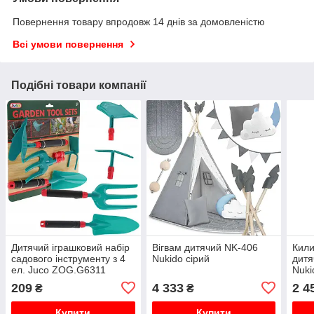
Повернення товару впродовж 14 днів за домовленістю
Всі умови повернення
Подібні товари компанії
Дитячий іграшковий набір
Вігвам дитячий NK-406
Кили
садового інструменту з 4
Nukido сірий
дитя
ел. Juco ZOG.G6311
Nuki
Геом
209
4 333
2 4
₴
₴
Купити
Купити