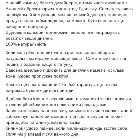
У нашій команді багато дизайнерів, в тому числі дизайнер з
Академії образотворчих мистецтв у Гданську. Спеціалізуючись
на візуальній комунікації, маючи великий досвід у створенні
продуктів для наймолодших, ви можете бути впевнені, що
вибираєте найкраще.
Відповідні кольори, ергономічні вироби, які підтримують
розвиток вашої дитини.
100% натуральність
Коли мова йде про дитячі товари, має сенс вибирати
натуральні матеріали найвищої якості. Саме тому наші тіпі
пошиті з бавовни вищого ґатунку.
Бавовна ідеально підходить для дитячих наметів, оскільки
вона чудово пропускає повітря.
Висока щільність тканини 175 г/м2 гарантує, що вігвам
витримає будь-які дитячі пригоди.
Щоб зробити ігри ще веселішими, в комплекті з tipi є подушки
та ізоляційний килимок з нековзними накладками.
Завдяки м'якому наповнювачу килимок не лише ізолює, але й
забезпечує належний комфорт під час планування нових
пригод або читання улюбленої казки.
Килимок чудово підійде, коли маленький вождь застає себе
сплячим у вігвамі після важкого дня.