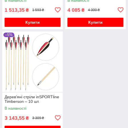
В наявності
В наявності
1 513,35
4 085
₴
₴
1 593 ₴
4 300 ₴
Купити
Купити
–5%
Дерев'яні стріли inSPORTline
Timberson – 10 шт.
В наявності
3 143,55
₴
3 309 ₴