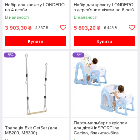
Набір для крокету LONDERO
Набір для крокету LONDERO
на 4 особи
з дерев'яним візком на 6 осіб
В наявності
В наявності
3 903,30
5 803,20
₴
₴
4 337 ₴
6 448 ₴
Купити
Купити
–5%
–5%
Парта-мольберт з кріслом
Трапеція Exit GetSet (для
для дітей inSPORTline
MB200, MB300)
Gacino, блакитно-біла