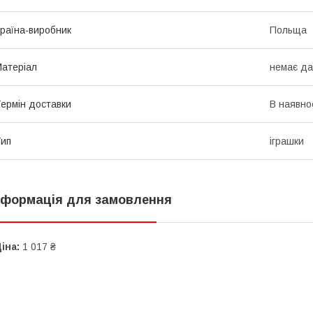
раїна-виробник
Польща
атеріал
немає да
ермін доставки
В наявно
ип
іграшки
нформація для замовлення
іна:
1 017 ₴