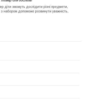
й
товар для дослідів
!
пер діти зможуть дослідити різні предмети,
ра з набором допоможе розвинути уважність,