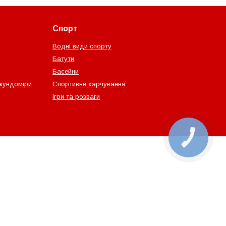
Спорт
Водні види спорту
Батути
Басейни
екундоміри
Спортивне харчування
Ігри та розваги
КНОПКА
ЗВ'ЯЗКУ