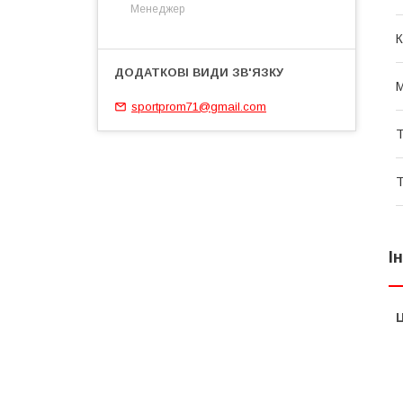
Менеджер
К
М
sportprom71@gmail.com
Т
Т
І
Ц