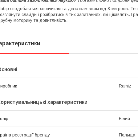
Ваша дитина захоплюється наукою?
Тоді вам точно потрібен це
абір сподобається хлопчикам та дівчаткам віком від 8-ми років. Те
озглянути слайди і розібратись в тих запитаннях, які цікавлять. Г
рубну моторику та допитливість.
арактеристики
Основні
иробник
Ramiz
Користувальницькі характеристики
олір
Білий
раїна реєстрації бренду
Польща