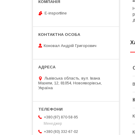
Н
E-insportline
р
д
Х
Коновал Андрій Григорович
Львівська область, вул. Івана
Мазепи, 12, 81054, Новояворівськ,
В
Україна
К
+380 (97) 870-58-95
Менеджер
К
+380 (93) 332-67-02