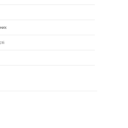
них
сті