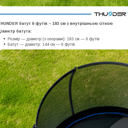
HUNDER батут 6 футів – 183 см з внутрішньою сіткою
іаметр батута:
Розмір — діаметр (з опорами): 183 см — 6 футів
Батут — діаметр: 144 см — 6 футів