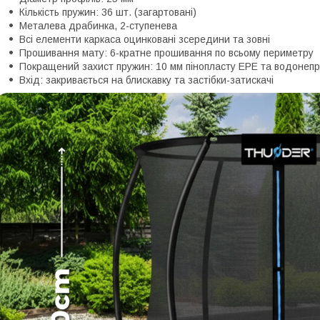
Кількість пружин: 36 шт. (загартовані)
Металева драбинка, 2-ступенева
Всі елементи каркаса оцинковані зсередини та зовні
Прошивання мату: 6-кратне прошивання по всьому периметру
Покращений захист пружин: 10 мм пінопласту EPE та водонеп
Вхід: закривається на блискавку та застібки-затискачі