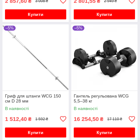
2 857,60
2 801,55
₴
₴
3 008 ₴
2 949 ₴
Купити
Купити
–5%
–5%
Гриф для штанги WCG 150
Гантель регульована WCG
см D 28 мм
5,5–38 кг
В наявності
В наявності
1 512,40
16 254,50
₴
₴
1 592 ₴
17 110 ₴
Купити
Купити