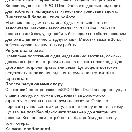
Велосипед-спінінг inSPORTline Drakkaris ідеально підходить
для любителів, які шукають інтенсивних тренувань вдома.
Винятковий баланс і тиха робота
Маховик - невід'ємна частина будь-якого спінінгового
велосипеда. Маховик велосипеда inSPORTline Drakkaris
розташований ззаду, що робить його ідеально збалансованим
для більш автентичного відчуття їзди. Маховик важить 18 кг,
забезпечуючи плавну та тиху роботу.
Регульована рама
Правильне положення сідла надзвичайно важливе, оскільки
дозволяє ефективно тренуватися на спінінг-велосипеді. Для
цього вам потрібна правильна рама. Ця модель дозволяє
регулювати положення сидіння та ручок по вертикалі та
горизонталі.
Просте регулювання опору
Спінінговий велотренажер inSPORTline Drakkaris пропонує до
8 рівнів опору, які можна регулювати за допомогою
стратегічно розташованого ручного важеля. Основна
перевага ручної системи регулювання опору полягає в тому,
що вам не потрібно підключати тренажер до електричної
розетки. Все, що вам потрібно - це батарейки для екрану
комп'ютера.
Ключові особливості: