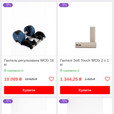
–5%
–5%
Гантель регульована WCG 16
Гантелі Soft Touch WCG 2 х 1
кг
кг
В наявності
В наявності
10 089
1 344,25
₴
₴
10 620 ₴
1 415 ₴
Купити
Купити
–5%
–5%