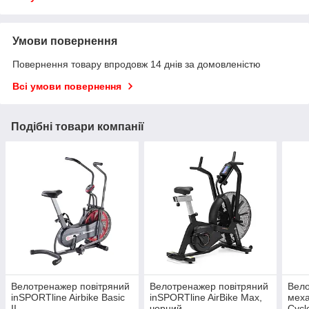
Умови повернення
Повернення товару впродовж 14 днів за домовленістю
Всі умови повернення
Подібні товари компанії
Велотренажер повітряний
Велотренажер повітряний
Вело
inSPORTline Airbike Basic
inSPORTline AirBike Max,
меха
II
чорний
Cycl