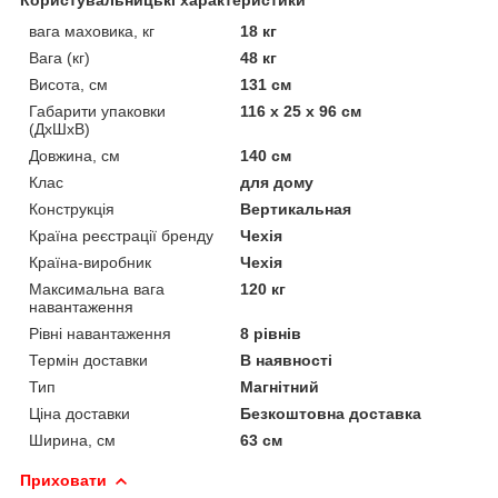
вага маховика, кг
18 кг
Вага (кг)
48 кг
Висота, см
131 см
Габарити упаковки
116 х 25 х 96 см
(ДхШхВ)
Довжина, см
140 см
Клас
для дому
Конструкція
Вертикальная
Країна реєстрації бренду
Чехія
Країна-виробник
Чехія
Максимальна вага
120 кг
навантаження
Рівні навантаження
8 рівнів
Термін доставки
В наявності
Тип
Магнітний
Ціна доставки
Безкоштовна доставка
Ширина, см
63 см
Приховати