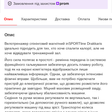
Замовлення під захистом
Опис
Характеристики
Доставка
Оплата
Умови п
Опис
Велотренажер спінінговий магнітний inSPORTline Drakkaris
ідеально підходить для тих, хто хоче спалити калорії, але не
хоче відвідувати тренажерний зал.
Його сила полягає в простоті - ремінна передача із системою
фрикційного гальмування забезпечує досить плавну роботу,
тоді як на екрані комп’ютера відображається лише
найважливіша інформація. Однак, це забезпечує інтенсивні
фізичні вправи. Щобільше, вам не потрібно підключати
пристрій до електричної розетки, що дозволяє розмістити його
практично де завгодно. Міцний маховик розміщений ззаду,
забезпечуючи ідеальну збалансованість машини.
Сидіння та ручки можна регулювати як вертикально, так і
горизонтально (за допомогою ручного важеля), що дозволяє
регулювати машину під ваш зріст. Транспортні колеса
дозволять легко перевозити спінінг з одного місця в інше.