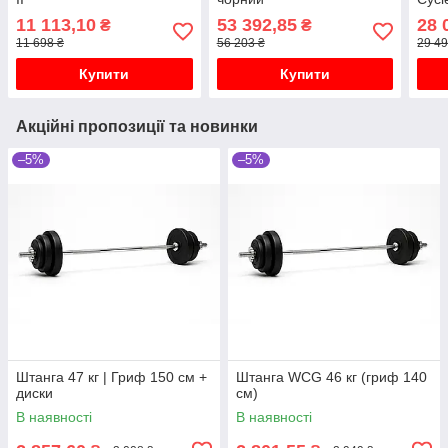
65E
11 113,10
53 392,85
28 
₴
₴
11 698 ₴
56 203 ₴
29 49
Купити
Купити
Акційні пропозиції та новинки
–5%
–5%
Штанга 47 кг | Гриф 150 см +
Штанга WCG 46 кг (гриф 140
диски
см)
В наявності
В наявності