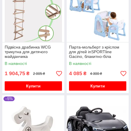
Підвісна драбинка WCG
Парта-мольберт з кріслом
трикутна для дитячого
для дітей inSPORTline
майданчика
Gacino, блакитно-біла
В наявності
В наявності
1 904,75
4 085
₴
₴
2 005 ₴
4 300 ₴
Купити
Купити
–5%