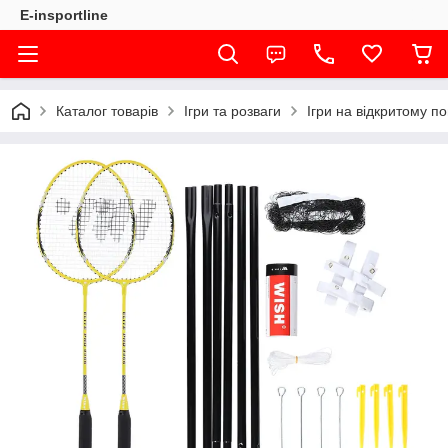
E-insportline
Каталог товарів
Ігри та розваги
Ігри на відкритому по