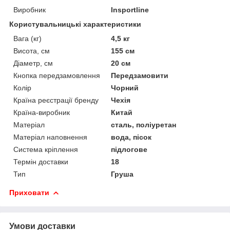
Виробник
Insportline
Користувальницькі характеристики
Вага (кг)
4,5 кг
Висота, см
155 см
Діаметр, см
20 см
Кнопка передзамовлення
Передзамовити
Колір
Чорний
Країна реєстрації бренду
Чехія
Країна-виробник
Китай
Матеріал
сталь, поліуретан
Матеріал наповнення
вода, пісок
Система кріплення
підлогове
Термін доставки
18
Тип
Груша
Приховати
Умови доставки