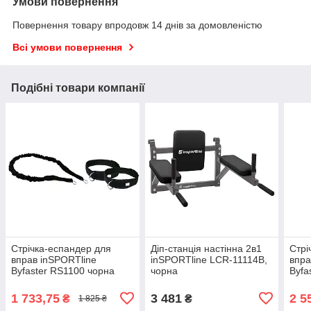
Умови повернення
Повернення товару впродовж 14 днів за домовленістю
Всі умови повернення
Подібні товари компанії
Стрічка-еспандер для
Діп-станція настінна 2в1
Стрі
вправ inSPORTline
inSPORTline LCR-11114B,
впра
Byfaster RS1100 чорна
чорна
Byfa
1 733,75
3 481
2 5
₴
₴
1 825 ₴