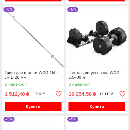
–5%
–5%
Гриф для штанги WCG 150
Гантель регульована WCG
см D 28 мм
5,5–38 кг
В наявності
В наявності
1 512,40
16 254,50
₴
₴
1 592 ₴
17 110 ₴
Купити
Купити
–5%
–5%