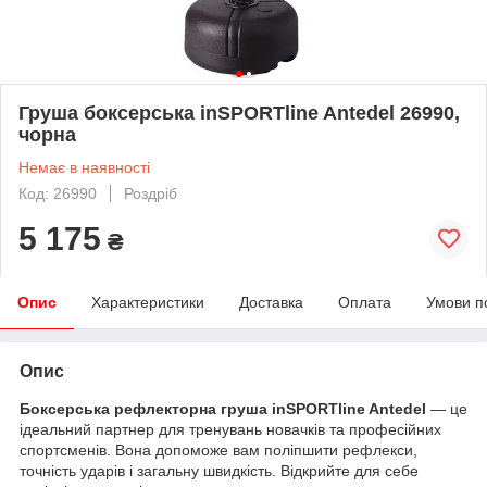
Груша боксерська inSPORTline Antedel 26990,
чорна
Немає в наявності
Код: 26990
Роздріб
5 175
₴
Опис
Характеристики
Доставка
Оплата
Умови п
Опис
Б
оксерська рефлекторна груша inSPORTline Antedel
— це
ідеальний партнер для тренувань новачків та професійних
спортсменів. Вона допоможе вам поліпшити рефлекси,
точність ударів і загальну швидкість. Відкрийте для себе