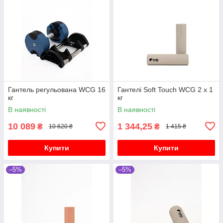
Гантель регульована WCG 16
Гантелі Soft Touch WCG 2 х 1
кг
кг
В наявності
В наявності
10 089
1 344,25
₴
₴
10 620 ₴
1 415 ₴
Купити
Купити
–5%
–5%