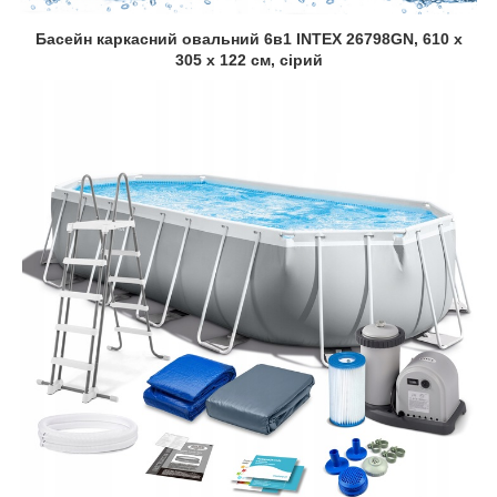
Басейн каркасний овальний 6в1 INTEX 26798GN, 610 x
305 х 122 см, сірий