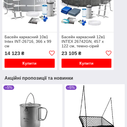
Басейн каркасний 10в1
Басейн каркасний 12в1
Intex INT-26716, 366 x 99
INTEX 26742GN, 457 x
см
122 см, темно-сірий
14 123
23 105
₴
₴
Купити
Купити
Акційні пропозиції та новинки
–5%
–5%