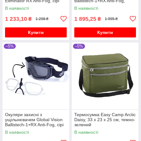
Eliminator RX Anti-Fog, сірі
Ballistech-1+RX Anti-Fog,
прозорі
В наявності
В наявності
1 233,10
1 895,25
₴
₴
1 298 ₴
1 995 ₴
Купити
Купити
–5%
–5%
Окуляри захисні з
Термосумка Easy Camp Arctic
ущільнювачем Global Vision
Daisy, 33 x 23 x 25 см, темно-
Ballistech-1+RX Anti-Fog, сірі
зелений
В наявності
В наявності