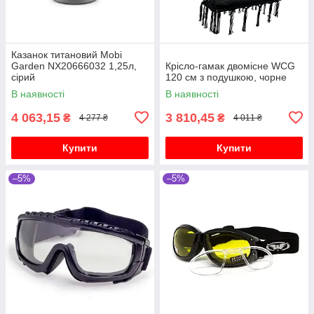
Казанок титановий Mobi
Garden NX20666032 1,25л,
Крісло-гамак двомісне WCG
сірий
120 см з подушкою, чорне
В наявності
В наявності
4 063,15
3 810,45
₴
₴
4 277 ₴
4 011 ₴
Купити
Купити
–5%
–5%