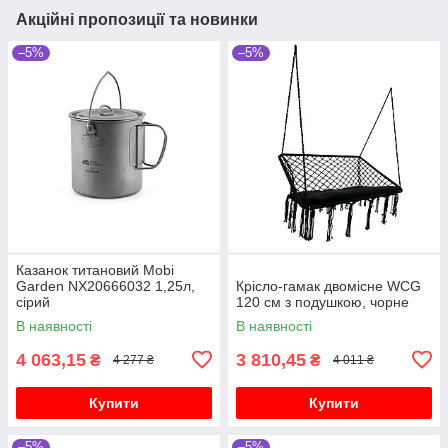
Акційні пропозиції та новинки
–5%
–5%
Казанок титановий Mobi
Garden NX20666032 1,25л,
Крісло-гамак двомісне WCG
сірий
120 см з подушкою, чорне
В наявності
В наявності
4 063,15
3 810,45
₴
₴
4 277 ₴
4 011 ₴
Купити
Купити
–5%
–5%