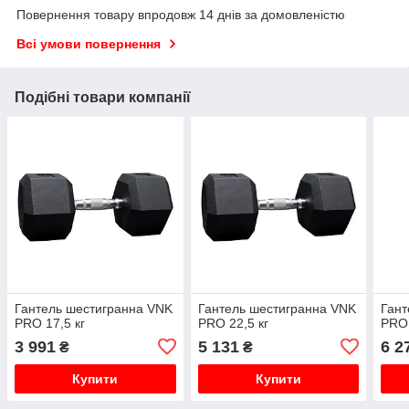
Повернення товару впродовж 14 днів за домовленістю
Всі умови повернення
Подібні товари компанії
Гантель шестигранна VNK
Гантель шестигранна VNK
Гант
PRO 17,5 кг
PRO 22,5 кг
PRO 
3 991
5 131
6 2
₴
₴
Купити
Купити