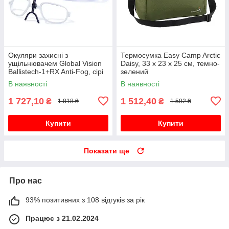
Окуляри захисні з
Термосумка Easy Camp Arctic
ущільнювачем Global Vision
Daisy, 33 x 23 x 25 см, темно-
Ballistech-1+RX Anti-Fog, сірі
зелений
В наявності
В наявності
1 727,10
1 512,40
₴
₴
1 818 ₴
1 592 ₴
Купити
Купити
Показати ще
Про нас
93% позитивних з 108 відгуків за рік
Працює з 21.02.2024