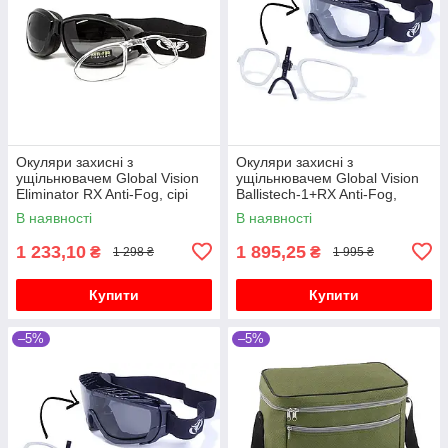
Окуляри захисні з
Окуляри захисні з
ущільнювачем Global Vision
ущільнювачем Global Vision
Eliminator RX Anti-Fog, сірі
Ballistech-1+RX Anti-Fog,
прозорі
В наявності
В наявності
1 233,10
1 895,25
₴
₴
1 298 ₴
1 995 ₴
Купити
Купити
–5%
–5%