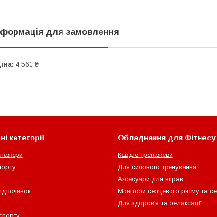
нформація для замовлення
іна:
4 561 ₴
і категорії
Обладнання для Фітнесу
енажери
Кардіо тренажери
порту
Для силового тренування
Аксесуари для вправ
відпочинок
Монітори серцевого ритму та с
Для здоров’я та релаксації
спорту