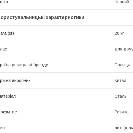
олір
Чорний
Користувальницькі характеристики
ага (кг)
20 кг
лас
для дом
раїна реєстрації бренду
Польща
раїна-виробник
Китай
атеріал
Сталь
Покрытие
Резина
ип
литі (ціль