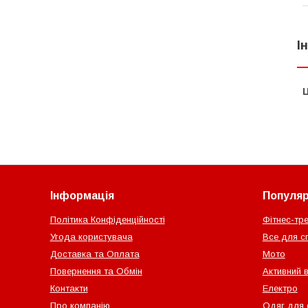
І
Ц
Інформація
Популярн
Політика Конфіденційності
Фітнес-тр
Угода користувача
Все для с
Доставка та Оплата
Мото
Повернення та Обмін
Активний 
Контакти
Електро
Про компанію
Одяг для 