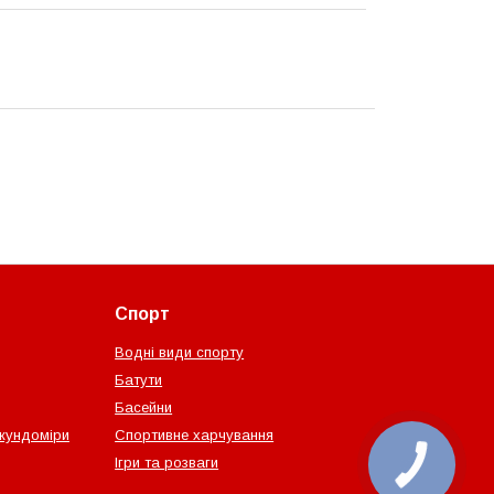
Спорт
Водні види спорту
Батути
Басейни
екундоміри
Спортивне харчування
Ігри та розваги