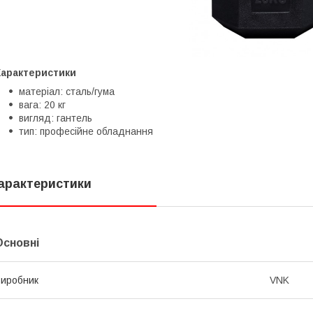
Характеристики
матеріал: сталь/гума
вага: 20 кг
вигляд: гантель
тип: професійне обладнання
арактеристики
Основні
иробник
VNK