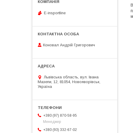
В
п
E-insportline
м
Коновал Андрій Григорович
Львівська область, вул. Івана
Мазепи, 12, 81054, Новояворівськ,
Україна
+380 (97) 870-58-95
Менеджер
+380 (93) 332-67-02