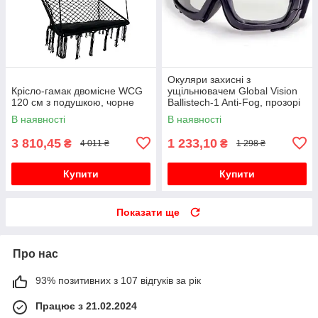
Окуляри захисні з
Крісло-гамак двомісне WCG
ущільнювачем Global Vision
120 см з подушкою, чорне
Ballistech-1 Anti-Fog, прозорі
В наявності
В наявності
3 810,45
1 233,10
₴
₴
4 011 ₴
1 298 ₴
Купити
Купити
Показати ще
Про нас
93% позитивних з 107 відгуків за рік
Працює з 21.02.2024