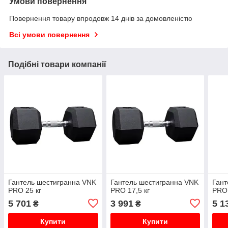
Умови повернення
Повернення товару впродовж 14 днів за домовленістю
Всі умови повернення
Подібні товари компанії
Гантель шестигранна VNK
Гантель шестигранна VNK
Гант
PRO 25 кг
PRO 17,5 кг
PRO 
5 701
3 991
5 1
₴
₴
Купити
Купити