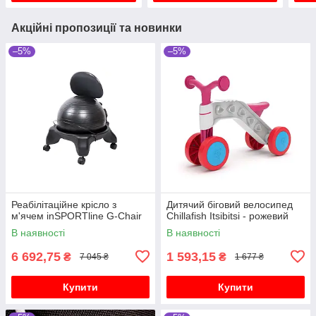
Акційні пропозиції та новинки
–5%
–5%
Реабілітаційне крісло з
Дитячий біговий велосипед
м'ячем inSPORTline G-Chair
Chillafish Itsibitsi - рожевий
В наявності
В наявності
6 692,75
1 593,15
₴
₴
7 045 ₴
1 677 ₴
Купити
Купити