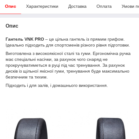
Опис
Характеристики
Доставка
Оплата
Умови п
Опис
Гантель VNK PRO
– це цільна гантель із прямим грифом.
Ідеально підходить для спортсменів різного рівня підготовки.
Виготовлена ​​з високоякісної сталі та гуми. Ергономічна ручка
має спеціальні насічки, за рахунок чого снаряд не
прокручуватиметься в руці під час тренування. За рахунок
дисків із щільної якісної гуми, тренування буде максимально
безпечним та тихим.
Підходить і для залів, і домашнього використання.