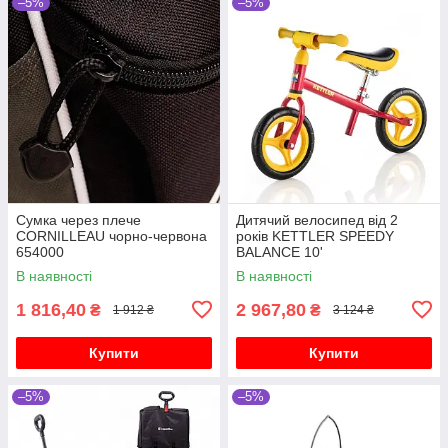
–5%
–5%
Сумка через плече
Дитячий велосипед від 2
CORNILLEAU чорно-червона
років KETTLER SPEEDY
654000
BALANCE 10'
В наявності
В наявності
1 816,40
2 967,80
₴
₴
1 912 ₴
3 124 ₴
Купити
Купити
–5%
–5%