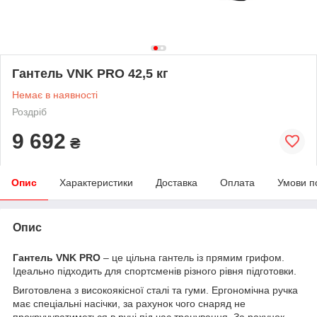
Гантель VNK PRO 42,5 кг
Немає в наявності
Роздріб
9 692
₴
Опис
Характеристики
Доставка
Оплата
Умови п
Опис
Гантель VNK PRO
– це цільна гантель із прямим грифом.
Ідеально підходить для спортсменів різного рівня підготовки.
Виготовлена ​​з високоякісної сталі та гуми. Ергономічна ручка
має спеціальні насічки, за рахунок чого снаряд не
прокручуватиметься в руці під час тренування. За рахунок