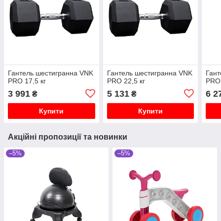
Гантель шестигранна VNK
Гантель шестигранна VNK
Гант
PRO 17,5 кг
PRO 22,5 кг
PRO 
3 991
5 131
6 2
₴
₴
Купити
Купити
Акційні пропозиції та новинки
–5%
–5%