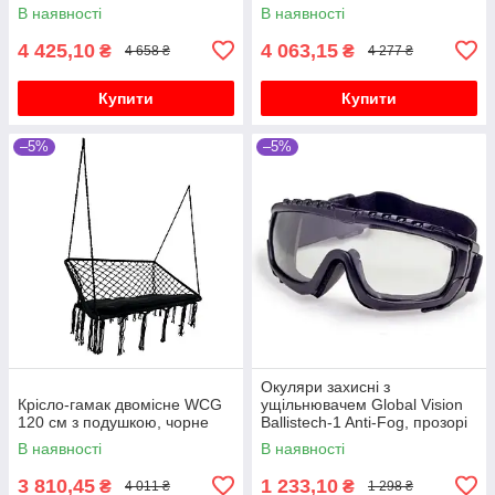
В наявності
В наявності
4 425,10
4 063,15
₴
₴
4 658 ₴
4 277 ₴
Купити
Купити
–5%
–5%
Окуляри захисні з
Крісло-гамак двомісне WCG
ущільнювачем Global Vision
120 см з подушкою, чорне
Ballistech-1 Anti-Fog, прозорі
В наявності
В наявності
3 810,45
1 233,10
₴
₴
4 011 ₴
1 298 ₴