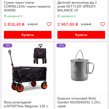
Сумка через плече
Дитячий велосипед від 2
CORNILLEAU чорно-червона
років KETTLER SPEEDY
654000
BALANCE 10'
В наявності
В наявності
1 816,40
2 967,80
₴
₴
1 912 ₴
3 124 ₴
Купити
Купити
–5%
–5%
Казанок титановий Mobi
Візок розкладний
Garden NX20666032 1,25л,
inSPORTline Wagoner 135 л
сірий