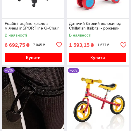
Реабілітаційне крісло з
Дитячий біговий велосипед
м'ячем inSPORTline G-Chair
Chillafish Itsibitsi - рожевий
В наявності
В наявності
6 692,75
1 593,15
₴
₴
7 045 ₴
1 677 ₴
Купити
Купити
–5%
–5%