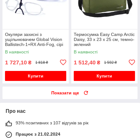
Окуляри захисні з
Термосумка Easy Camp Arctic
ущільнювачем Global Vision
Daisy, 33 x 23 x 25 см, темно-
Ballistech-1+RX Anti-Fog, сірі
зелений
В наявності
В наявності
1 727,10
1 512,40
₴
₴
1 818 ₴
1 592 ₴
Купити
Купити
Показати ще
Про нас
93% позитивних з 107 відгуків за рік
Працює з 21.02.2024