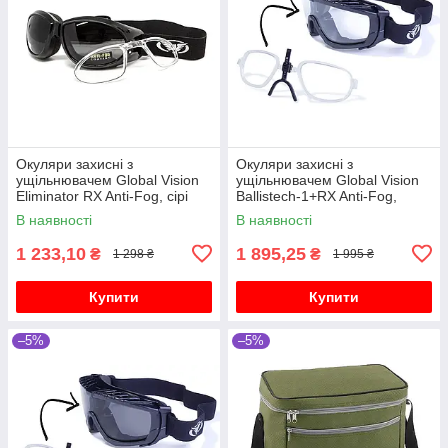
Окуляри захисні з
Окуляри захисні з
ущільнювачем Global Vision
ущільнювачем Global Vision
Eliminator RX Anti-Fog, сірі
Ballistech-1+RX Anti-Fog,
прозорі
В наявності
В наявності
1 233,10
1 895,25
₴
₴
1 298 ₴
1 995 ₴
Купити
Купити
–5%
–5%