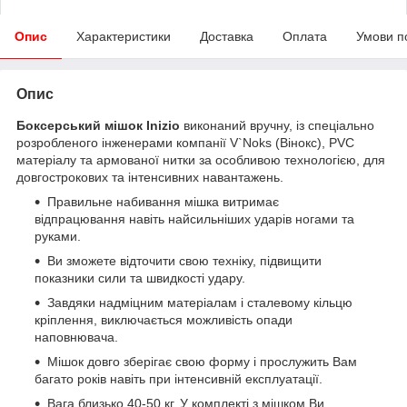
Опис
Характеристики
Доставка
Оплата
Умови п
Опис
Боксерський мішок Inizio
виконаний вручну, із спеціально
розробленого інженерами компанії V`Noks (Вінокс), PVC
матеріалу та армованої нитки за особливою технологією, для
довгострокових та інтенсивних навантажень.
Правильне набивання мішка витримає
відпрацювання навіть найсильніших ударів ногами та
руками.
Ви зможете відточити свою техніку, підвищити
показники сили та швидкості удару.
Завдяки надміцним матеріалам і сталевому кільцю
кріплення, виключається можливість опади
наповнювача.
Мішок довго зберігає свою форму і прослужить Вам
багато років навіть при інтенсивній експлуатації.
Вага близько 40-50 кг. У комплекті з мішком Ви