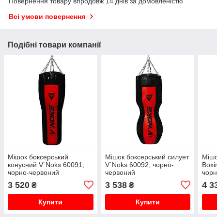
Повернення товару впродовж 14 днів за домовленістю
Всі умови повернення
Подібні товари компанії
Мішок боксерський
Мішок боксерський силует
Мішо
конусний V`Noks 60091,
V`Noks 60092, чорно-
Boxi
чорно-червоний
червоний
чорн
3 520
3 538
4 3
₴
₴
Купити
Купити