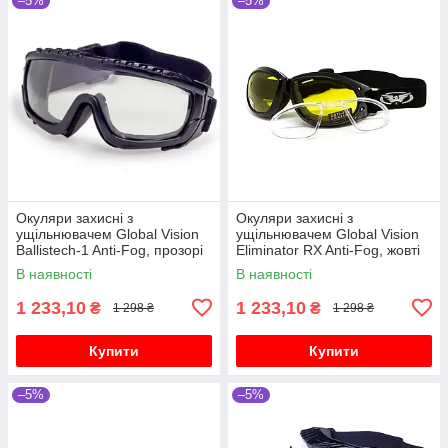
–5%
–5%
Окуляри захисні з
Окуляри захисні з
ущільнювачем Global Vision
ущільнювачем Global Vision
Ballistech-1 Anti-Fog, прозорі
Eliminator RX Anti-Fog, жовті
В наявності
В наявності
1 233,10
1 233,10
₴
₴
1 298 ₴
1 298 ₴
Купити
Купити
–5%
–5%