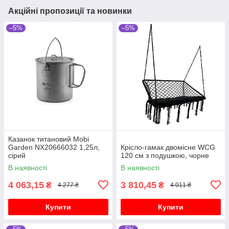
Акційні пропозиції та новинки
–5%
–5%
Казанок титановий Mobi
Garden NX20666032 1,25л,
Крісло-гамак двомісне WCG
сірий
120 см з подушкою, чорне
В наявності
В наявності
4 063,15
3 810,45
₴
₴
4 277 ₴
4 011 ₴
Купити
Купити