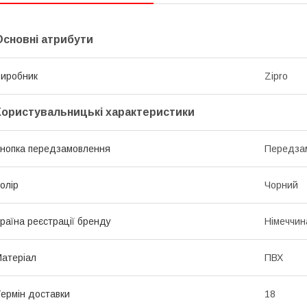
Основні атрибути
иробник
Zipro
Користувальницькі характеристики
нопка передзамовлення
Передза
олір
Чорний
раїна реєстрації бренду
Німеччин
атеріал
ПВХ
ермін доставки
18