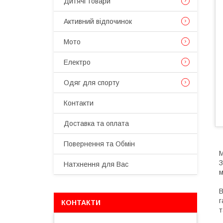
Дитячі товари
Активний відпочинок
Мото
Електро
Одяг для спорту
Контакти
Доставка та оплата
Повернення та Обмін
М
З
Натхнення для Вас
м
В
г
КОНТАКТИ
т