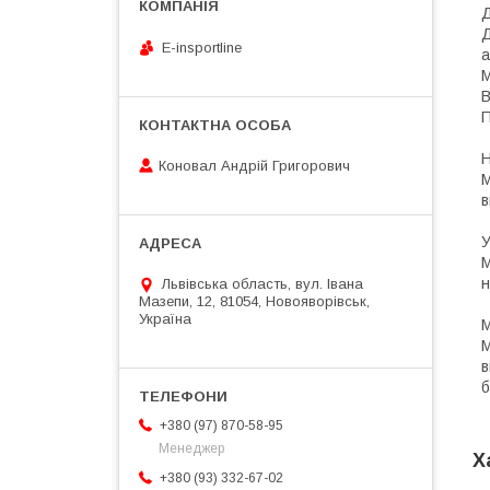
Д
Д
E-insportline
а
М
В
П
Н
Коновал Андрій Григорович
М
в
У
М
н
Львівська область, вул. Івана
Мазепи, 12, 81054, Новояворівськ,
Україна
М
М
в
б
+380 (97) 870-58-95
Менеджер
Х
+380 (93) 332-67-02