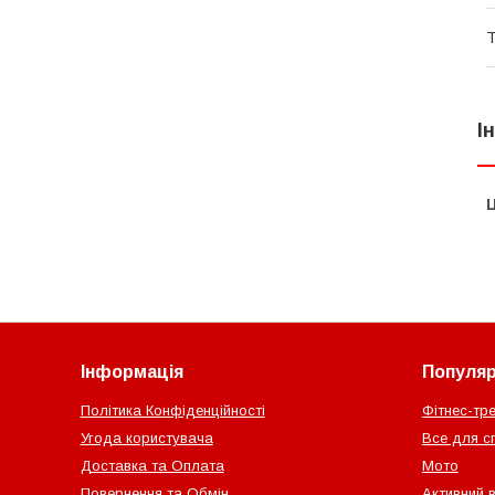
Т
І
Ц
Інформація
Популярн
Політика Конфіденційності
Фітнес-тр
Угода користувача
Все для с
Доставка та Оплата
Мото
Повернення та Обмін
Активний 