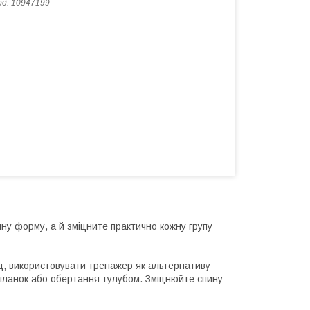
од:
10947199
ну форму, а й зміцните практично кожну групу
д, використовувати тренажер як альтернативу
, планок або обертання тулубом. Зміцнюйте спину