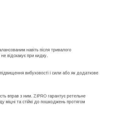
лансованим навіть після тривалого
не відскакує при кидку.
 підвищення вибуховості і сили або як додаткове
ість вправ з ним. ZIPRO гарантує ретельне
ду міцні та стійкі до пошкоджень протягом