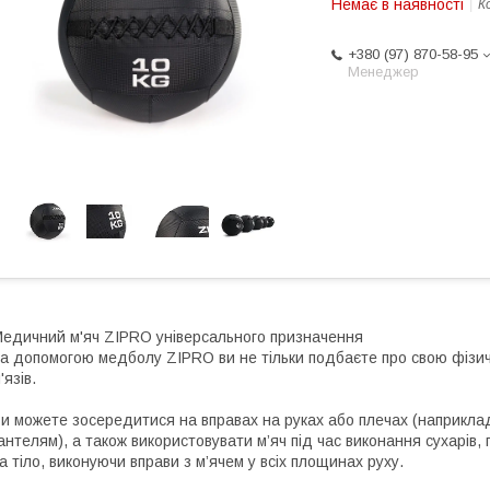
Немає в наявності
К
+380 (97) 870-58-95
Менеджер
едичний м'яч ZIPRO універсального призначення
а допомогою медболу ZIPRO ви не тільки подбаєте про свою фізич
'язів.
и можете зосередитися на вправах на руках або плечах (наприкла
антелям), а також використовувати м’яч під час виконання сухарів
а тіло, виконуючи вправи з м’ячем у всіх площинах руху.