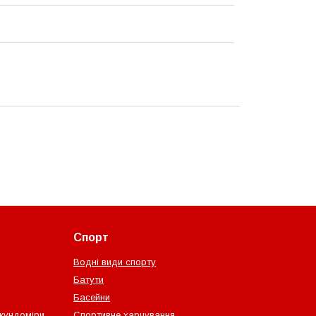
Спорт
Водні види спорту
Батути
Басейни
екундоміри
Спортивне харчування