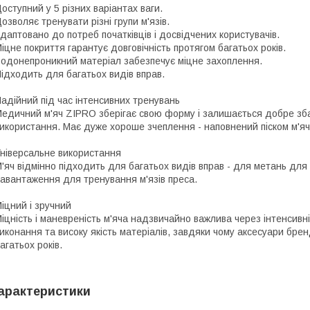
оступний у 5 різних варіантах ваги.
озволяє тренувати різні групи м'язів.
даптовано до потреб початківців і досвідчених користувачів.
іцне покриття гарантує довговічність протягом багатьох років.
одонепроникний матеріал забезпечує міцне захоплення.
ідходить для багатьох видів вправ.
адійний під час інтенсивних тренувань
едичний м'яч ZIPRO зберігає свою форму і залишається добре зба
икористання. Має дуже хороше зчеплення - наповнений піском м'яч 
ніверсальне використання
'яч відмінно підходить для багатьох видів вправ - для метань для
авантаження для тренування м'язів преса.
іцний і зручний
іцність і маневреність м'яча надзвичайно важлива через інтенсивн
иконання та високу якість матеріалів, завдяки чому аксесуари брен
агатьох років.
арактеристики