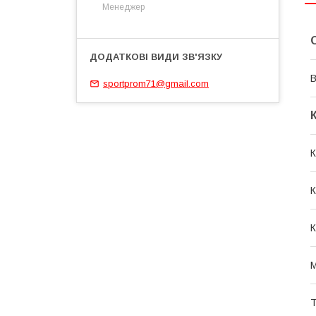
Менеджер
В
sportprom71@gmail.com
К
К
К
М
Т