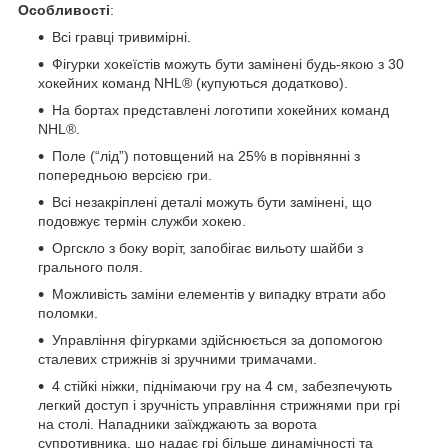
Особливості
:
Всі гравці тривимірні.
Фігурки хокеїстів можуть бути замінені будь-якою з 30
хокейних команд NHL® (купуються додатково).
На бортах представлені логотипи хокейних команд
NHL®.
Поле (“лід”) потовщений на 25% в порівнянні з
попередньою версією гри.
Всі незакріплені деталі можуть бути замінені, що
подовжує термін служби хокею.
Оргскло з боку воріт, запобігає вильоту шайби з
грального поля.
Можливість заміни елементів у випадку втрати або
поломки.
Управління фігурками здійснюється за допомогою
сталевих стрижнів зі зручними тримачами.
4 стійкі ніжки, піднімаючи гру на 4 см, забезпечують
легкий доступ і зручність управління стрижнями при грі
на столі. Нападники заїжджають за ворота
супротивника, що надає грі більше динамічності та