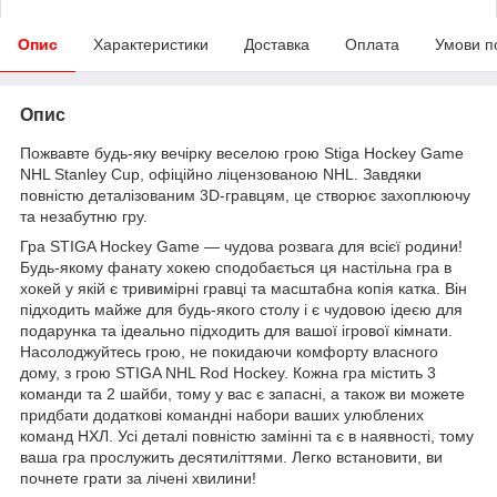
Опис
Характеристики
Доставка
Оплата
Умови п
Опис
Пожвавте будь-яку вечірку веселою грою Stiga Hockey Game
NHL Stanley Cup, офіційно ліцензованою NHL. Завдяки
повністю деталізованим 3D-гравцям, це створює захоплюючу
та незабутню гру.
Гра STIGA Hockey Game — чудова розвага для всієї родини!
Будь-якому фанату хокею сподобається ця настільна гра в
хокей у якій є тривимірні гравці та масштабна копія катка. Він
підходить майже для будь-якого столу і є чудовою ідеєю для
подарунка та ідеально підходить для вашої ігрової кімнати.
Насолоджуйтесь грою, не покидаючи комфорту власного
дому, з грою STIGA NHL Rod Hockey. Кожна гра містить 3
команди та 2 шайби, тому у вас є запасні, а також ви можете
придбати додаткові командні набори ваших улюблених
команд НХЛ. Усі деталі повністю замінні та є в наявності, тому
ваша гра прослужить десятиліттями. Легко встановити, ви
почнете грати за лічені хвилини!