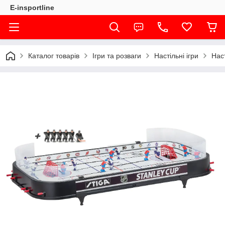
E-insportline
Каталог товарів
Ігри та розваги
Настільні ігри
Нас