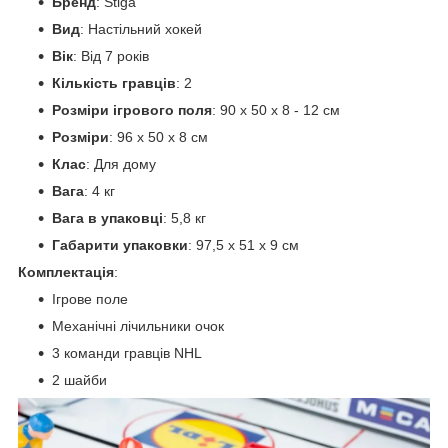
Бренд
: Stiga
Вид
: Настільний хокей
Вік
: Від 7 років
Кількість гравців
: 2
Розміри ігрового поля
: 90 х 50 х 8 - 12 см
Розміри
: 96 х 50 х 8 см
Клас
: Для дому
Вага
: 4 кг
Вага в упаковці
: 5,8 кг
Габарити упаковки
: 97,5 х 51 х 9 см
Комплектація
:
Ігрове поле
Механічні лічильники очок
3 команди гравців NHL
2 шайби