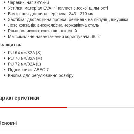
Черевик: напівм'який
Устілка: матеріал EVA, пінопласт високої щільності
Внутрішня довжина черевика: 245 - 270 мм
Застібка: двосекційна пряжка, ремінець на липучці, шнурівка
Лезо ковзанів: високоякісна нержавіюча сталь
Рама роликових ковзанів: алюміній
Максимальне навантаження користувача: 80 кг
оліщатка:
PU 64 мм/82A (S)
PU 70 мм/82A (M)
PU 72 мм/82A (L)
Підшипники: ABEC 7
Кнопка для регулювання розміру
арактеристики
Основні