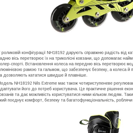
 роликовій конфігурації NH18192 дарують справжню радість від к
адню вісь перетворює їх на триколісні ковзани, що допомагає на
олер-спорті. Встановлення колеса на передню вісь перетворює мо
люмінієвою рамою та гальмом, що забезпечує безпеку, а колеса й
а дозволяють кататися швидше й плавніше.
одель NH18192 Nils Extreme має також чотириступеневе регулюван
даптувати його до потреб користувача. Це практичне рішення екон
овзанів та дає можливість користуватися ними кільком людям. Так
кий поєднує комфорт, безпеку та багатофункціональність, роблячи