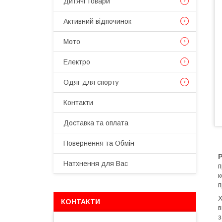
Дитячі товари
Активний відпочинок
Мото
Електро
Одяг для спорту
Контакти
Доставка та оплата
Повернення та Обмін
Натхнення для Вас
п
к
п
Х
КОНТАКТИ
в
з