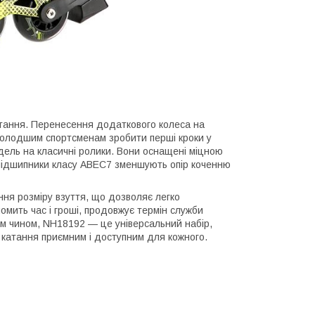
атання. Перенесення додаткового колеса на
ймолодшим спортсменам зробити перші кроки у
дель на класичні ролики. Вони оснащені міцною
 підшипники класу ABEC7 зменшують опір коченню
ня розміру взуття, що дозволяє легко
омить час і гроші, продовжує термін служби
им чином, NH18192 — це універсальний набір,
 катання приємним і доступним для кожного.