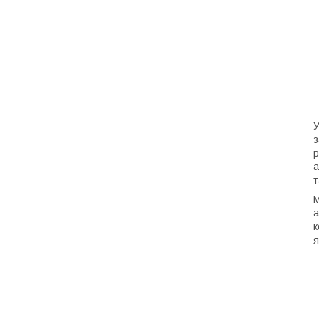
У
з
р
а
т
М
а
к
я