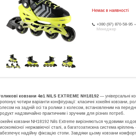
Немає в наявності
+380 (97) 870-58-95
Менеджер
Роликові ковзани 4в1 NILS EXTREME NH18192
— універсальні к
ропонує чотири варіанти конфігурації: класичні хокейні ковзани, ро
олесом на задній осі та ролики з колесом, встановленим на передн
родукт надзвичайно практичним і зручним для різних потреб.
окейні ковзани NH18192 Nils Extreme вирізняються чудовими ходо
исокоякісної нержавіючої сталі, а багатозатискна система кріплень
абезпечує надійну фіксацію стопи. Завдяки цьому ковзани комфорт