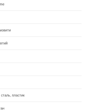
eme
мовити
втий
 сталь, пластик
тан