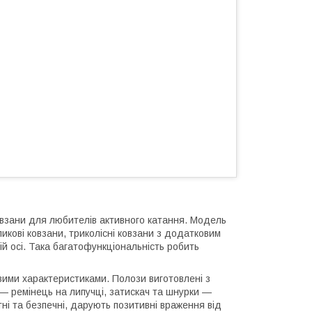
овзани для любителів активного катання. Модель
ликові ковзани, триколісні ковзани з додатковим
ій осі. Така багатофункціональність робить
вими характеристиками. Полози виготовлені з
 — ремінець на липучці, затискач та шнурки —
ні та безпечні, дарують позитивні враження від