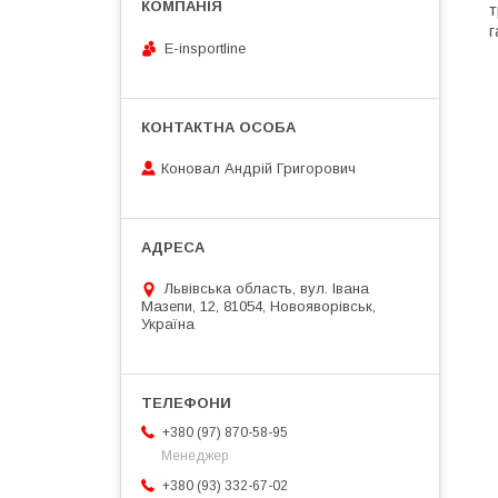
т
г
E-insportline
Коновал Андрій Григорович
Львівська область, вул. Івана
Мазепи, 12, 81054, Новояворівськ,
Україна
+380 (97) 870-58-95
Менеджер
+380 (93) 332-67-02