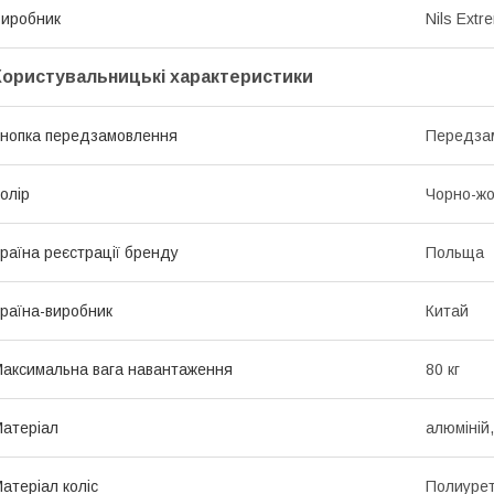
иробник
Nils Extr
Користувальницькі характеристики
нопка передзамовлення
Передза
олір
Чорно-жо
раїна реєстрації бренду
Польща
раїна-виробник
Китай
аксимальна вага навантаження
80 кг
атеріал
алюміній,
атеріал коліс
Полиуре