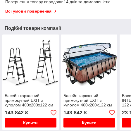
Повернення товару впродовж 14 днів за домовленістю
Всі умови повернення
Подібні товари компанії
Басейн каркасний
Басейн каркасний
Басе
прямокутний EXIT з
прямокутний EXIT з
INTE
куполом 400х200х122 см
куполом 400х200х122 см
122 
"чорна шкіра" пісочний
"дерево" + тепловий насос
143 842
143 842
23 
₴
₴
фільтр з підігрівом
Купити
Купити