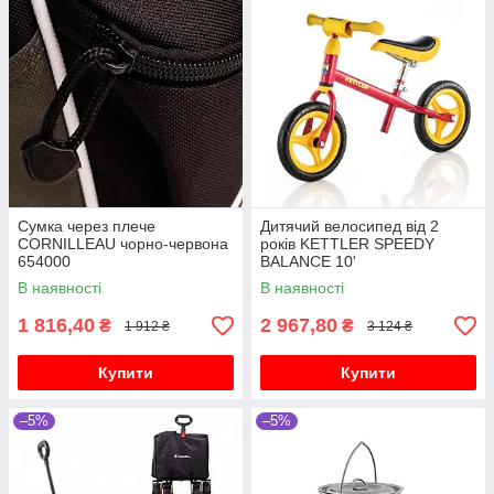
Сумка через плече
Дитячий велосипед від 2
CORNILLEAU чорно-червона
років KETTLER SPEEDY
654000
BALANCE 10'
В наявності
В наявності
1 816,40
2 967,80
₴
₴
1 912 ₴
3 124 ₴
Купити
Купити
–5%
–5%