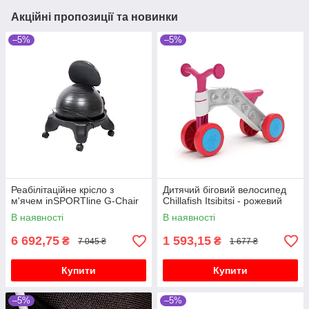
Акційні пропозиції та новинки
–5%
–5%
Реабілітаційне крісло з
Дитячий біговий велосипед
м'ячем inSPORTline G-Chair
Chillafish Itsibitsi - рожевий
В наявності
В наявності
6 692,75
1 593,15
₴
₴
7 045 ₴
1 677 ₴
Купити
Купити
–5%
–5%