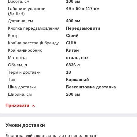
Висота, см
100 см
Габарити упаковки
49 x 50 x 117 см
(ДхШхВ)
Довжина, см
400 см
Кнопка передзамовлення
Передзамовити
Колір
Сірий
Країна реєстрації бренду
США
Країна-виробник
Китай
Матеріал
сталь, пвх
Объем, л
6836 л
Термін доставки
18
Тип
Каркасний
Ціна доставки
Безкоштовна доставка
Ширина, см
200 см
Приховати
Умови доставки
Доставка здійснюється тільки по передоплаті.