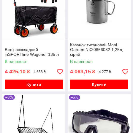
Казанок титановий Mobi
Візок розкладний
Garden NX20666032 1,25л,
inSPORTline Wagoner 135 л
сірий
В наявності
В наявності
4 425,10
4 063,15
₴
₴
4 658 ₴
4 277 ₴
Купити
Купити
–5%
–5%