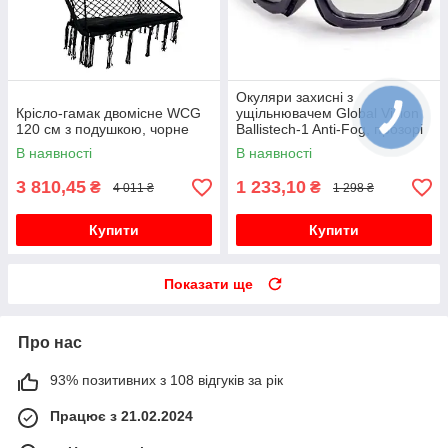
Окуляри захисні з
Крісло-гамак двомісне WCG
ущільнювачем Global Vision
120 см з подушкою, чорне
Ballistech-1 Anti-Fog, прозорі
В наявності
В наявності
3 810,45
1 233,10
₴
₴
4 011 ₴
1 298 ₴
Купити
Купити
Показати ще
Про нас
93% позитивних з 108 відгуків за рік
Працює з 21.02.2024