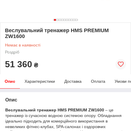
Веслувальний тренажер HMS PREMIUM
ZW1600
Немає в наявності
Роздріб
51 360
₴
Опис
Характеристики
Доставка
Оплата
Умови п
Опис
Веслувальний тренажер HMS PREMIUM ZW1600
– це
тренажер із сучасною водною системою опору. Обладнання
ідеально підходить для комерційного використання в
невеликих фітнес-клубах, SPA-салонах і оздоровчих