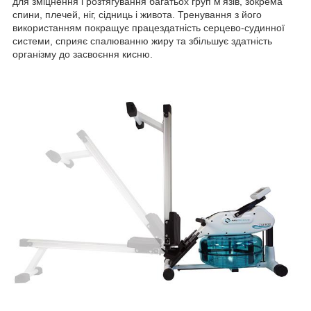
для зміцнення і розтягування багатьох груп м'язів, зокрема
спини, плечей, ніг, сідниць і живота. Тренування з його
використанням покращує працездатність серцево-судинної
системи, сприяє спалюванню жиру та збільшує здатність
організму до засвоєння кисню.