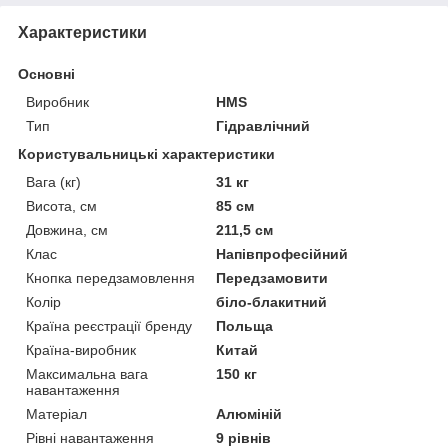
Характеристики
Основні
Виробник
HMS
Тип
Гідравлічний
Користувальницькі характеристики
Вага (кг)
31 кг
Висота, см
85 см
Довжина, см
211,5 см
Клас
Напівпрофесійний
Кнопка передзамовлення
Передзамовити
Колір
біло-блакитний
Країна реєстрації бренду
Польща
Країна-виробник
Китай
Максимальна вага
150 кг
навантаження
Матеріал
Алюміній
Рівні навантаження
9 рівнів