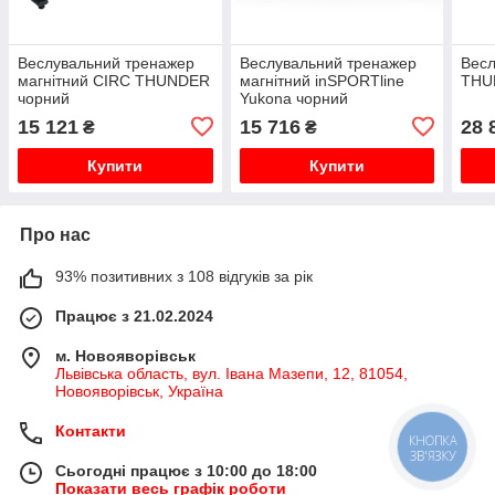
Веслувальний тренажер
Веслувальний тренажер
Весл
магнітний CIRC THUNDER
магнітний inSPORTline
THU
чорний
Yukona чорний
15 121
15 716
28 
₴
₴
Купити
Купити
Про нас
93% позитивних з 108 відгуків за рік
Працює з 21.02.2024
м. Новояворівськ
Львівська область, вул. Івана Мазепи, 12, 81054,
Новояворівськ, Україна
Контакти
КНОПКА
ЗВ'ЯЗКУ
Сьогодні працює з 10:00 до 18:00
Показати весь графік роботи