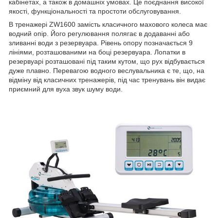
кабінетах, а також в домашніх умовах. Це поєднання високої
якості, функціональності та простоти обслуговування.
В тренажері ZW1600 замість класичного махового колеса має
водний опір. Його регулювання полягає в додаванні або
зливанні води з резервуара. Рівень опору позначається 9
лініями, розташованими на боці резервуара. Лопатки в
резервуарі розташовані під таким кутом, що рух відбувається
дуже плавно. Перевагою водного веслувальника є те, що, на
відміну від класичних тренажерів, під час тренувань він видає
приємний для вуха звук шуму води.