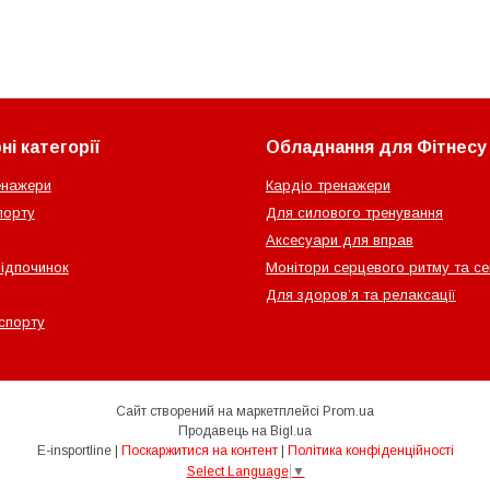
і категорії
Обладнання для Фітнесу
енажери
Кардіо тренажери
порту
Для силового тренування
Аксесуари для вправ
відпочинок
Монітори серцевого ритму та с
Для здоров’я та релаксації
спорту
Сайт створений на маркетплейсі
Prom.ua
Продавець на Bigl.ua
E-insportline |
Поскаржитися на контент
|
Політика конфіденційності
Select Language
▼