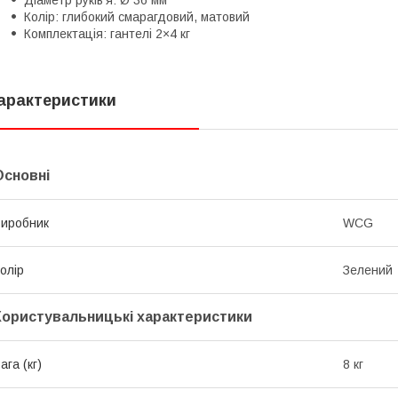
Діаметр руків'я: Ø 36 мм
Колір: глибокий смарагдовий, матовий
Комплектація: гантелі 2×4 кг
арактеристики
Основні
иробник
WCG
олір
Зелений
Користувальницькі характеристики
ага (кг)
8 кг