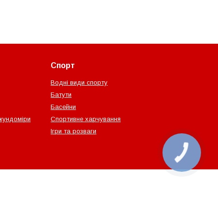
Спорт
Водні види спорту
Батути
Басейни
екундоміри
Спортивне харчування
Ігри та розваги