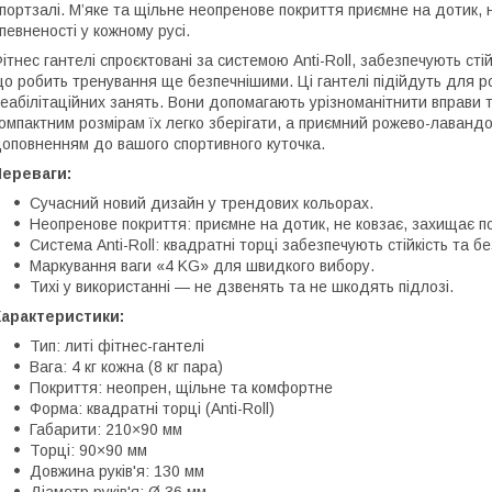
портзалі. М’яке та щільне неопренове покриття приємне на дотик, н
певненості у кожному русі.
ітнес гантелі спроєктовані за системою Anti-Roll, забезпечують ст
о робить тренування ще безпечнішими. Ці гантелі підійдуть для роз
еабілітаційних занять. Вони допомагають урізноманітнити вправи
омпактним розмірам їх легко зберігати, а приємний рожево-лаванд
оповненням до вашого спортивного куточка.
Переваги:
Сучасний новий дизайн у трендових кольорах.
Неопренове покриття: приємне на дотик, не ковзає, захищає по
Система Anti-Roll: квадратні торці забезпечують стійкість та бе
Маркування ваги «4 KG» для швидкого вибору.
Тихі у використанні — не дзвенять та не шкодять підлозі.
Характеристики:
Тип: литі фітнес-гантелі
Вага: 4 кг кожна (8 кг пара)
Покриття: неопрен, щільне та комфортне
Форма: квадратні торці (Anti-Roll)
Габарити: 210×90 мм
Торці: 90×90 мм
Довжина руків'я: 130 мм