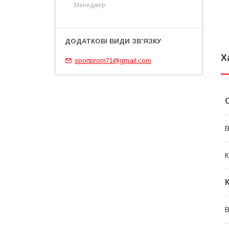
Менеджер
Х
sportprom71@gmail.com
В
К
В