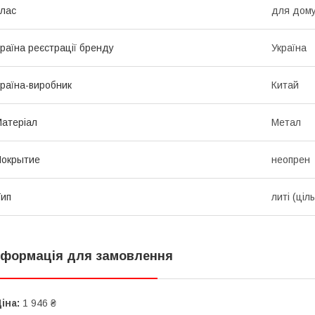
лас
для дом
раїна реєстрації бренду
Україна
раїна-виробник
Китай
атеріал
Метал
Покрытие
неопрен
ип
литі (ціль
нформація для замовлення
іна:
1 946 ₴