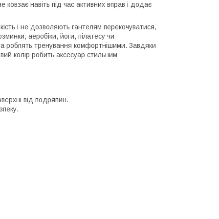
е ковзає навіть під час активних вправ і додає
ійкість і не дозволяють гантелям перекочуватися,
минки, аеробіки, йоги, пілатесу чи
 та роблять тренування комфортнішими. Завдяки
овий колір робить аксесуар стильним
верхні від подряпин.
зпеку.