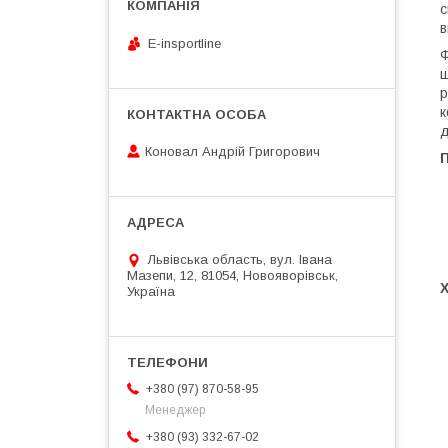
с
в
E-insportline
Ф
щ
р
к
д
Коновал Андрій Григорович
Львівська область, вул. Івана
Мазепи, 12, 81054, Новояворівськ,
Україна
+380 (97) 870-58-95
Менеджер
+380 (93) 332-67-02